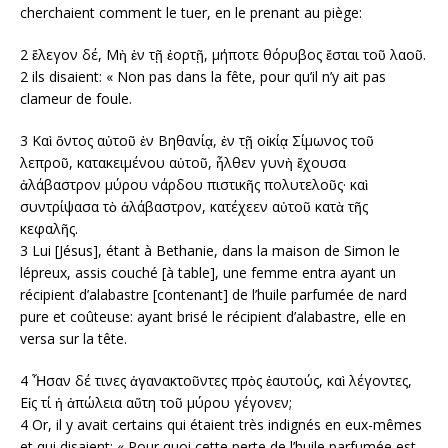
cherchaient comment le tuer, en le prenant au piège:
2 ἔλεγον δέ, Μὴ ἐν τῇ ἑορτῇ, μήποτε θόρυβος ἔσται τοῦ λαοῦ.
2 ils disaient: « Non pas dans la fête, pour qu’il n’y ait pas
clameur de foule.
3 Καὶ ὄντος αὐτοῦ ἐν Βηθανίᾳ, ἐν τῇ οἰκίᾳ Σίμωνος τοῦ
λεπροῦ, κατακειμένου αὐτοῦ, ἦλθεν γυνὴ ἔχουσα
ἀλάβαστρον μύρου νάρδου πιστικῆς πολυτελοῦς· καὶ
συντρίψασα τὸ ἀλάβαστρον, κατέχεεν αὐτοῦ κατὰ τῆς
κεφαλῆς.
3 Lui [Jésus], étant à Bethanie, dans la maison de Simon le
lépreux, assis couché [à table], une femme entra ayant un
récipient d’alabastre [contenant] de l’huile parfumée de nard
pure et coûteuse: ayant brisé le récipient d’alabastre, elle en
versa sur la tête.
4 Ἦσαν δέ τινες ἀγανακτοῦντες πρὸς ἑαυτούς, καὶ λέγοντες,
Εἰς τί ἡ ἀπώλεια αὕτη τοῦ μύρου γέγονεν;
4 Or, il y avait certains qui étaient très indignés en eux-mêmes
et qui disaient: « Pour quoi cette perte de l’huile parfumée est