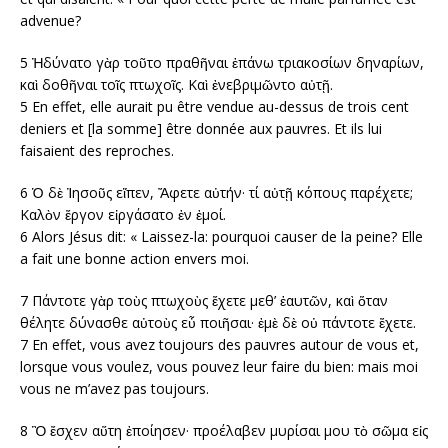
advenue?
5 Ἠδύνατο γὰρ τοῦτο πραθῆναι ἐπάνω τριακοσίων δηναρίων,
καὶ δοθῆναι τοῖς πτωχοῖς. Καὶ ἐνεβριμῶντο αὐτῇ.
5 En effet, elle aurait pu être vendue au-dessus de trois cent
deniers et [la somme] être donnée aux pauvres. Et ils lui
faisaient des reproches.
6 Ὁ δὲ Ἰησοῦς εἴπεν, Ἄφετε αὐτήν· τί αὐτῇ κόπους παρέχετε;
Καλὸν ἔργον εἰργάσατο ἐν ἐμοί.
6 Alors Jésus dit: « Laissez-la: pourquoi causer de la peine? Elle
a fait une bonne action envers moi.
7 Πάντοτε γὰρ τοὺς πτωχοὺς ἔχετε μεθ’ ἑαυτῶν, καὶ ὅταν
θέλητε δύνασθε αὐτοὺς εὖ ποιῆσαι· ἐμὲ δὲ οὐ πάντοτε ἔχετε.
7 En effet, vous avez toujours des pauvres autour de vous et,
lorsque vous voulez, vous pouvez leur faire du bien: mais moi
vous ne m’avez pas toujours.
8 Ὃ ἔσχεν αὕτη ἐποίησεν· προέλαβεν μυρίσαι μου τὸ σῶμα εἰς