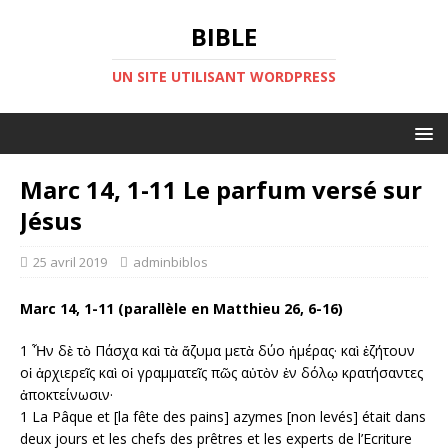
BIBLE
UN SITE UTILISANT WORDPRESS
Marc 14, 1-11 Le parfum versé sur
Jésus
25 avril 2019
adminbiblos
Marc 14, 1-11
(parallèle en
Matthieu 26, 6-16)
1 Ἦν δὲ τὸ Πάσχα καὶ τὰ ἄζυμα μετὰ δύο ἡμέρας· καὶ ἐζήτουν
οἱ ἀρχιερεῖς καὶ οἱ γραμματεῖς πῶς αὐτὸν ἐν δόλῳ κρατήσαντες
ἀποκτείνωσιν·
1 La Pâque et [la fête des pains] azymes [non levés] était dans
deux jours et les chefs des prêtres et les experts de l’Ecriture