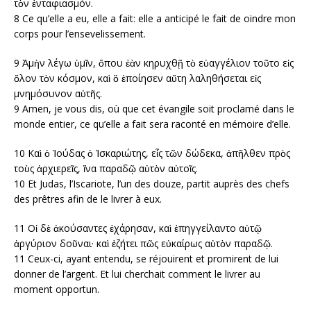
τὸν ἐνταφιασμόν.
8 Ce qu’elle a eu, elle a fait: elle a anticipé le fait de oindre mon
corps pour l’ensevelissement.
9 Ἀμὴν λέγω ὑμῖν, ὅπου ἐὰν κηρυχθῇ τὸ εὐαγγέλιον τοῦτο εἰς
ὅλον τὸν κόσμον, καὶ ὃ ἐποίησεν αὕτη λαληθήσεται εἰς
μνημόσυνον αὐτῆς.
9 Amen, je vous dis, où que cet évangile soit proclamé dans le
monde entier, ce qu’elle a fait sera raconté en mémoire d’elle.
10 Καὶ ὁ Ἰούδας ὁ Ἰσκαριώτης, εἷς τῶν δώδεκα, ἀπῆλθεν πρὸς
τοὺς ἀρχιερεῖς, ἵνα παραδῷ αὐτὸν αὐτοῖς.
10 Et Judas, l’Iscariote, l’un des douze, partit auprès des chefs
des prêtres afin de le livrer à eux.
11 Οἱ δὲ ἀκούσαντες ἐχάρησαν, καὶ ἐπηγγείλαντο αὐτῷ
ἀργύριον δοῦναι· καὶ ἐζήτει πῶς εὐκαίρως αὐτὸν παραδῷ.
11 Ceux-ci, ayant entendu, se réjouirent et promirent de lui
donner de l’argent. Et lui cherchait comment le livrer au
moment opportun.