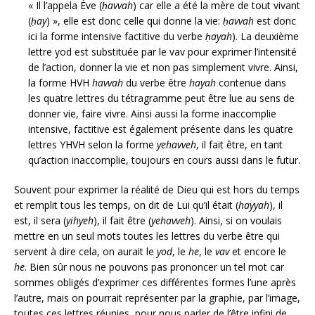
« Il l’appela Ève (
ḥavvah
) car elle a été la mère de tout vivant
(
ḥay
) », elle est donc celle qui donne la vie:
ḥavvah
est donc
ici la forme intensive factitive du verbe
ḥayah
). La deuxième
lettre yod est substituée par le vav pour exprimer l’intensité
de l’action, donner la vie et non pas simplement vivre. Ainsi,
la forme HVH
havvah
du verbe être
hayah
contenue dans
les quatre lettres du tétragramme peut être lue au sens de
donner vie, faire vivre. Ainsi aussi la forme inaccomplie
intensive, factitive est également présente dans les quatre
lettres YHVH selon la forme
yehavveh
, il fait être, en tant
qu’action inaccomplie, toujours en cours aussi dans le futur.
Souvent pour exprimer la réalité de Dieu qui est hors du temps
et remplit tous les temps, on dit de Lui qu’il était (
hayya
h
), il
est, il sera (
yihyeh
), il fait être (
ye
havveh
). Ainsi, si on voulais
mettre en un seul mots toutes les lettres du verbe être qui
servent à dire cela, on aurait le
yod
, le
he
, le
vav
et encore le
he
. Bien sûr nous ne pouvons pas prononcer un tel mot car
sommes obligés d’exprimer ces différentes formes l’une après
l’autre, mais on pourrait représenter par la graphie, par l’image,
toutes ces lettres réunies, pour nous parler de l’être infini de