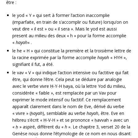
être :
le yod « Y » qui sert à former l’action inaccomplie
(imparfaite, en train de s’accomplir ou future) lorsqu’on on
veut dire « il est » ou « il sera ». Mais le yod est aussi
present au milieu des deux « h » pour la forme accomplie
«
hayah
« .
le he « H » qui constitue la première et la troisième lettre de
la racine exprimée par la forme accomplie
hayah
« HYH »,
signifiant il fut, a été.
le vav « V » qui indique l’action intensive ou factitive qui fait
être, qui donne l’être. Cela peut se déduire par analogie
avec le verbe vivre Ḥ-Y-H ḥaya, où la lettre Yod du milieu,
considérée « faible », est remplacée par un Vav pour
exprimer le mode intensif ou factitif. Ce remplacement
apparaît clairement dans le nom de Eve, dérivé du verbe
« vivre » (
ḥ
ayah
), semblable au verbe
hayah
, être. Eve en
hébreu s’écrit « Ḥ-V-H » et se prononce « ḥavvah » avec un
«
ḥ
» aspiré, différent du «
h »
. Le chapitre 3, verset 20 de la
Genèse nous donne l’étymologie de ce nom en nous disant: