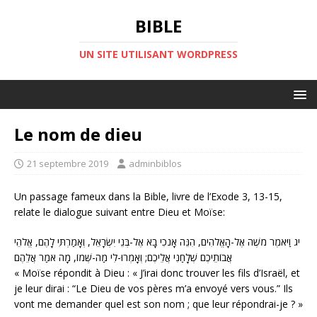
BIBLE
UN SITE UTILISANT WORDPRESS
Le nom de dieu
21 septembre 2019
adminbiblos
Un passage fameux dans la Bible, livre de l’Exode 3, 13-15,
relate le dialogue suivant entre Dieu et Moïse:
יג
וַיֹּאמֶר מֹשֶׁה אֶל-הָאֱלֹהִים, הִנֵּה אָנֹכִי בָא אֶל-בְּנֵי יִשְׂרָאֵל, וְאָמַרְתִּי לָהֶם, אֱלֹהֵי
אֲבוֹתֵיכֶם שְׁלָחַנִי אֲלֵיכֶם; וְאָמְרוּ-לִי מַה-שְּׁמוֹ, מָה אֹמַר אֲלֵהֶם
« Moïse répondit à Dieu : « J’irai donc trouver les fils d’Israël, et
je leur dirai : “Le Dieu de vos pères m’a envoyé vers vous.” Ils
vont me demander quel est son nom ; que leur répondrai-je ? »