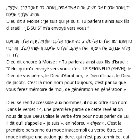
יד
וַיֹּאמֶר אֱלֹהִים אֶל-מֹשֶׁה, אֶהְיֶה אֲשֶׁר אֶהְיֶה; וַיֹּאמֶר, כֹּה תֹאמַר לִבְנֵי יִשְׂרָאֵל,
אֶהְיֶה, שְׁלָחַנִי אֲלֵיכֶם.
Dieu dit à Moïse : “Je suis qui je suis. Tu parleras ainsi aux fils
d’Israël : “
JE-SUIS”
m’a envoyé vers vous
.”
טו
וַיֹּאמֶר עוֹד אֱלֹהִים אֶל-מֹשֶׁה, כֹּה-תֹאמַר אֶל-בְּנֵי יִשְׂרָאֵל, יְהוָה אֱלֹהֵי אֲבֹתֵיכֶם
אֱלֹהֵי אַבְרָהָם אֱלֹהֵי יִצְחָק וֵאלֹהֵי יַעֲקֹב, שְׁלָחַנִי אֲלֵיכֶם; זֶה-שְּׁמִי לְעֹלָם, וְזֶה זִכְרִי
לְדֹר דֹּר.
Dieu dit encore à Moïse : « Tu parleras ainsi aux fils d’Israël :
“Celui qui m’a envoyé vers vous, c’est LE SEIGNEUR (YHVH), le
Dieu de vos pères, le Dieu d’Abraham, le Dieu d’Isaac, le Dieu
de Jacob”. C’est là mon nom pour toujours, c’est par lui que
vous ferez mémoire de moi, de génération en génération »
Dieu se rend accessible aux hommes, il nous offre son nom.
Dans le verset 14, une première partie de cette révélation
nous dit que Dieu utilise le verbe être pour nous parler de Lui,
Il dit qu’il s’appelle « je suis », en hébreu «
ehyeh
« . C’est la
première personne du mode inaccompli du verbe être, ce
mode indique une action qui dure, qui n’est pas terminée, qui