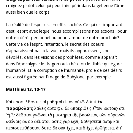
craignez plutôt celui qui peut faire périr dans la géhenne l’âme
aussi bien que le corps.
La réalité de l’esprit est en effet cachée. Ce qui est important
c’est l’esprit avec lequel nous accomplissons nos actions : pour
notre intérêt personnel ou pour l’amour de notre prochain?
Cette vie de l’esprit, l’intention, le secret des coeurs
n’apparaissent pas à la vue, mais ils apparaissent, sont
dévoilés, dans les visions des prophètes, comme apparaît
dans l’Apocalypse le dragon ou la bête ou le diable qui égare
l’humanité. Et la corruption de l’humanité, proie de ses désirs
est aussi figurée par l’image de Babylone, par exemple.
Matthieu 13, 10-17:
Καὶ προσελθόντες οἱ μαθηταὶ εἶπαν αὐτῷ Διὰ τί
ἐν
παραβολαῖς
λαλεῖς αὐτοῖς; ὁ δὲ ἀποκριθεὶς εἶπεν ‹αὐτοῖς› ὅτι
Ὑμῖν δέδοται γνῶναι τὰ μυστήρια τῆς βασιλείας τῶν οὐρανῶν,
ἐκείνοις δὲ οὐ δέδοται. ὅστις γὰρ ἔχει, δοθήσεται αὐτῷ καὶ
περισσευθήσεται· ὅστις δὲ οὐκ ἔχει, καὶ ὃ ἔχει ἀρθήσεται ἀπ’