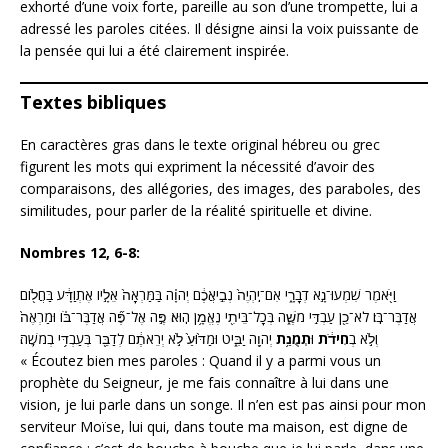
exhorté d’une voix forte, pareille au son d’une trompette, lui a
adressé les paroles citées. Il désigne ainsi la voix puissante de
la pensée qui lui a été clairement inspirée.
Textes bibliques
En caractères gras dans le texte original hébreu ou grec
figurent les mots qui expriment la nécessité d’avoir des
comparaisons, des allégories, des images, des paraboles, des
similitudes, pour parler de la réalité spirituelle et divine.
Nombres 12, 6-8:
וַיֹּ֖אמֶר שִׁמְעוּ־נָ֣א דְבָרָ֑י אִם־יִֽהְיֶה֙ נְבִ֣יאֲכֶ֔ם יְהוָ֗ה בַּמַּרְאָה֙ אֵלָ֣יו אֶתְוַדָּ֔ע בַּחֲלֹ֖ום
אֲדַבֶּר־בֹּֽו׃ לֹא־כֵ֖ן עַבְדִּ֣י מֹשֶׁ֑ה בְּכָל־בֵּיתִ֖י נֶאֱמָ֥ן הֽוּא׃ פֶּ֣ה אֶל־פֶּ֞ה אֲדַבֶּר־בֹּ֗ו וּמַרְאֶה֙
וְלֹ֣א בְ
חִידֹ֔ת
וּ
תְמֻנַ֥ת
יְהוָ֖ה יַבִּ֑יט וּמַדּ֙וּעַ֙ לֹ֣א יְרֵאתֶ֔ם לְדַבֵּ֖ר בְּעַבְדִּ֥י בְמֹשֶֽׁה׃
« Écoutez bien mes paroles : Quand il y a parmi vous un
prophète du Seigneur, je me fais connaître à lui dans une
vision, je lui parle dans un songe. Il n’en est pas ainsi pour mon
serviteur Moïse, lui qui, dans toute ma maison, est digne de