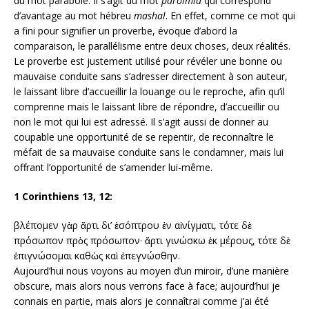
du mot parabole. Il s’agit du mot
paroimía
qui correspond
d’avantage au mot hébreu
mashal
. En effet, comme ce mot qui
a fini pour signifier un proverbe, évoque d’abord la
comparaison, le parallélisme entre deux choses, deux réalités.
Le proverbe est justement utilisé pour révéler une bonne ou
mauvaise conduite sans s’adresser directement à son auteur,
le laissant libre d’accueillir la louange ou le reproche, afin qu’il
comprenne mais le laissant libre de répondre, d’accueillir ou
non le mot qui lui est adressé. Il s’agit aussi de donner au
coupable une opportunité de se repentir, de reconnaître le
méfait de sa mauvaise conduite sans le condamner, mais lui
offrant l’opportunité de s’amender lui-même.
1 Corinthiens 13, 12:
βλέπομεν γὰρ ἄρτι δι’ ἐσόπτρου ἐν αἰνίγματι, τότε δὲ
πρόσωπον πρὸς πρόσωπον· ἄρτι γινώσκω ἐκ μέρους, τότε δὲ
ἐπιγνώσομαι καθὼς καὶ ἐπεγνώσθην.
Aujourd’hui nous voyons au moyen d’un miroir, d’une manière
obscure, mais alors nous verrons face à face; aujourd’hui je
connais en partie, mais alors je connaîtrai comme j’ai été