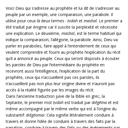
Voici Dieu qui s’adresse au prophète et lui dit de s’adresser au
peuple par un exemple, une comparaison, une parabole. Il
utilise pour ceux là deux termes :
ḥidah
et
mashal
. Le premier a
été traduit par énigme car il suscite la perplexité et nécessite
une explication. Le deuxième,
mashal
, est le terme habituel qui
indique la comparaison, l’allégorie, la parabole. Ainsi, Dieu va
parler en paraboles, faire appel à l’entendement de ceux qui
veulent comprendre et fourni au prophète l’explication du récit
qu’il a annoncé au peuple. Ceux qui seront disposés à écouter
les paroles de Dieu par l’intermédiaire du prophète en
recevront aussi l’intelligence, l’explication de la part du
prophète, ceux qui n’accueillent pas ces paroles, ils
n’accueillent pas non plus leur origine divine et n’auront pas
accès à la réalité figurée par les images du récit.
Dans l’ancienne traduction juive de la Bible en grec, la
Septante, le premier mot
ḥidah
est traduit par
diēgēma
et est
même accompagné par le même verbe qui est à l’origine du
substantif:
diēgéomai
. Cela signifie littéralement conduire à
travers et donne l’idée de conduire à travers des faits par la
narration, conduire à travers des faits ou des événements par