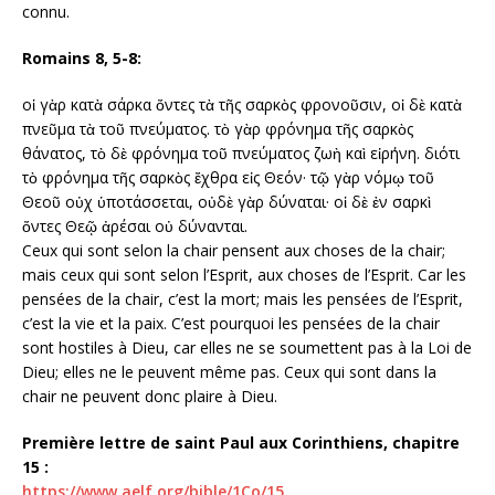
connu.
Romains 8, 5-8:
οἱ γὰρ κατὰ σάρκα ὄντες τὰ τῆς σαρκὸς φρονοῦσιν, οἱ δὲ κατὰ
πνεῦμα τὰ τοῦ πνεύματος. τὸ γὰρ φρόνημα τῆς σαρκὸς
θάνατος, τὸ δὲ φρόνημα τοῦ πνεύματος ζωὴ καὶ εἰρήνη. διότι
τὸ φρόνημα τῆς σαρκὸς ἔχθρα εἰς Θεόν· τῷ γὰρ νόμῳ τοῦ
Θεοῦ οὐχ ὑποτάσσεται, οὐδὲ γὰρ δύναται· οἱ δὲ ἐν σαρκὶ
ὄντες Θεῷ ἀρέσαι οὐ δύνανται.
Ceux qui sont selon la chair pensent aux choses de la chair;
mais ceux qui sont selon l’Esprit, aux choses de l’Esprit. Car les
pensées de la chair, c’est la mort; mais les pensées de l’Esprit,
c’est la vie et la paix. C’est pourquoi les pensées de la chair
sont hostiles à Dieu, car elles ne se soumettent pas à la Loi de
Dieu; elles ne le peuvent même pas. Ceux qui sont dans la
chair ne peuvent donc plaire à Dieu.
Première lettre de saint Paul aux Corinthiens, chapitre
15 :
https://www.aelf.org/bible/1Co/15