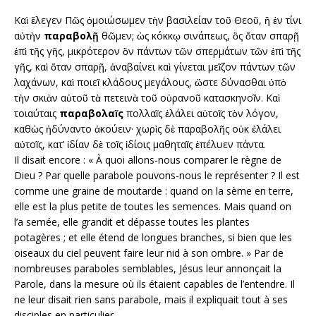
Καὶ ἔλεγεν Πῶς ὁμοιώσωμεν τὴν βασιλείαν τοῦ Θεοῦ, ἢ ἐν τίνι
αὐτὴν
παραβολῇ
θῶμεν; ὡς κόκκῳ σινάπεως, ὃς ὅταν σπαρῇ
ἐπὶ τῆς γῆς, μικρότερον ὂν πάντων τῶν σπερμάτων τῶν ἐπὶ τῆς
γῆς, καὶ ὅταν σπαρῇ, ἀναβαίνει καὶ γίνεται μεῖζον πάντων τῶν
λαχάνων, καὶ ποιεῖ κλάδους μεγάλους, ὥστε δύνασθαι ὑπὸ
τὴν σκιὰν αὐτοῦ τὰ πετεινὰ τοῦ οὐρανοῦ κατασκηνοῖν. Καὶ
τοιαύταις
παραβολαῖς
πολλαῖς ἐλάλει αὐτοῖς τὸν λόγον,
καθὼς ἠδύναντο ἀκούειν· χωρὶς δὲ παραβολῆς οὐκ ἐλάλει
αὐτοῖς, κατ’ ἰδίαν δὲ τοῖς ἰδίοις μαθηταῖς ἐπέλυεν πάντα.
Il disait encore : « À quoi allons-nous comparer le règne de
Dieu ? Par quelle parabole pouvons-nous le représenter ? Il est
comme une graine de moutarde : quand on la sème en terre,
elle est la plus petite de toutes les semences. Mais quand on
l’a semée, elle grandit et dépasse toutes les plantes
potagères ; et elle étend de longues branches, si bien que les
oiseaux du ciel peuvent faire leur nid à son ombre. » Par de
nombreuses paraboles semblables, Jésus leur annonçait la
Parole, dans la mesure où ils étaient capables de l’entendre. Il
ne leur disait rien sans parabole, mais il expliquait tout à ses
disciples en particulier.