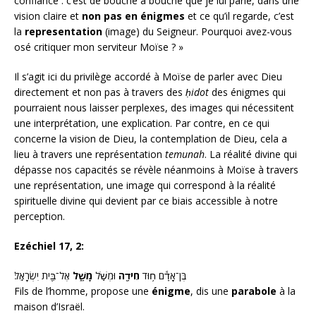
confiance : c’est de bouche à bouche que je lui parle, dans une
vision claire et
non pas en énigmes
et ce qu’il regarde, c’est
la
representation
(image) du Seigneur. Pourquoi avez-vous
osé critiquer mon serviteur Moïse ? »
Il s’agit ici du privilège accordé à Moïse de parler avec Dieu
directement et non pas à travers des
ḥidot
des énigmes qui
pourraient nous laisser perplexes, des images qui nécessitent
une interprétation, une explication. Par contre, en ce qui
concerne la vision de Dieu, la contemplation de Dieu, cela a
lieu à travers une représentation
temunah
. La réalité divine qui
dépasse nos capacités se révèle néanmoins à Moïse à travers
une représentation, une image qui correspond à la réalité
spirituelle divine qui devient par ce biais accessible à notre
perception.
Ezéchiel 17, 2:
בֶּן־אָדָ֕ם ח֥וּד
חִידָ֖ה
וּמְשֹׁ֣ל
מָשָׁ֑ל
אֶל־בֵּ֖ית יִשְׂרָאֵֽל׃
Fils de l’homme, propose une
énigme
, dis une
parabole
à la
maison d’Israël.