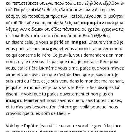
καὶ πεπιστεύκατε ὅτι ἐγὼ παρὰ τοῦ Θεοῦ ἐξῆλθον. ἐξῆλθον ἐκ
τοῦ Πατρὸς καὶ ἐλήλυθα εἰς τὸν κόσμον· πάλιν ἀφίημι τὸν
κόσμον καὶ πορεύομαι πρὸς τὸν Πατέρα. Λέγουσιν οἱ μαθηταὶ
αὐτοῦ Ἴδε νῦν ἐν παρρησίᾳ λαλεῖς, καὶ
παροιμίαν
οὐδεμίαν
λέγεις. νῦν οἴδαμεν ὅτι οἶδας πάντα καὶ οὐ χρείαν ἔχεις ἵνα τίς
σε ἐρωτᾷ· ἐν τούτῳ πιστεύομεν ὅτι ἀπὸ Θεοῦ ἐξῆλθες.
En disant cela, je vous ai parlé en
images
. L’heure vient où je
vous parlerai sans
images
, et vous annoncerai ouvertement
ce qui concerne le Père. Ce jour-là, vous demanderez en mon
nom ; or, je ne vous dis pas que moi, je prierai le Père pour
vous, car le Père lui-même vous aime, parce que vous m’avez
aimé et vous avez cru que c’est de Dieu que je suis sorti. Je
suis sorti du Père, et je suis venu dans le monde ; maintenant,
je quitte le monde, et je pars vers le Père. » Ses disciples lui
disent : « Voici que tu parles ouvertement et non plus en
images
. Maintenant nous savons que tu sais toutes choses,
et tu n’as pas besoin qu’on t’interroge : voilà pourquoi nous
croyons que tu es sorti de Dieu. »
Voici que l’apôtre Jean utilise un autre vocable grec à la place