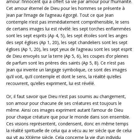
amour: l’innocent qui a offert sa vie par amour pour l’humanité.
Cet amour éternel de Dieu pour les hommes se présente à
Jean par l’image de l’agneau égorgé. Tout ce que Jean
contemple n’est pas immédiatement compréhensible, le sens
de certains images lui est révélé: les sept torches enflammées
sont les sept esprits (Ap 4, 5), les sept étoiles sont les anges
des sept églises (Ap 1, 20), les sept chandeliers sont les sept
églises (Ap 1, 20), les sept yeux de l’agneau sont les sept esprit
de Dieu envoyés sur la terre (Ap 5, 6), les coupes d’or pleines
de parfum sont les prières des saints (Ap 5, 8). Ce n’est pas
Jean qui invente un langage symbolique, ce sont des images
qu’il voit, qu’il contemple et dont le sens, la réalité qu’elles
recouvrent, qu’elles expriment, lui est révélé.
Or, il faut savoir que Dieu n’est pas soumis au changement,
son amour pour chacune de ses créatures est toujours le
même. Ainsi ces images expriment autant l’amour de Dieu
pour chaque créature que pour le monde dans son ensemble.
Ces visions représentent, condensent, donc en même temps
la réalité spirituelle de celui qui a vécu au Ier siècle que de celui
qui vit au XXIème siècle. Cela concerne la vie d’un individu