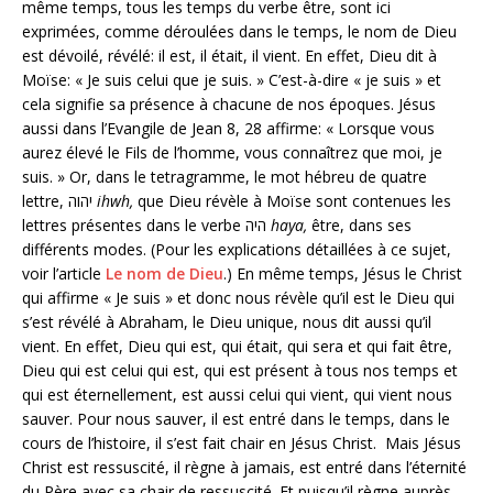
même temps, tous les temps du verbe être, sont ici
exprimées, comme déroulées dans le temps, le nom de Dieu
est dévoilé, révélé: il est, il était, il vient. En effet, Dieu dit à
Moïse: « Je suis celui que je suis. » C’est-à-dire « je suis » et
cela signifie sa présence à chacune de nos époques. Jésus
aussi dans l’Evangile de Jean 8, 28 affirme: « Lorsque vous
aurez élevé le Fils de l’homme, vous connaîtrez que moi, je
suis. » Or, dans le tetragramme, le mot hébreu de quatre
lettre, יהוה
ihwh,
que Dieu révèle à Moïse sont contenues les
lettres présentes dans le verbe היה
haya,
être, dans ses
différents modes. (Pour les explications détaillées à ce sujet,
voir l’article
Le nom de Dieu
.) En même temps, Jésus le Christ
qui affirme « Je suis » et donc nous révèle qu’il est le Dieu qui
s’est révélé à Abraham, le Dieu unique, nous dit aussi qu’il
vient. En effet, Dieu qui est, qui était, qui sera et qui fait être,
Dieu qui est celui qui est, qui est présent à tous nos temps et
qui est éternellement, est aussi celui qui vient, qui vient nous
sauver. Pour nous sauver, il est entré dans le temps, dans le
cours de l’histoire, il s’est fait chair en Jésus Christ. Mais Jésus
Christ est ressuscité, il règne à jamais, est entré dans l’éternité
du Père avec sa chair de ressuscité. Et puisqu’il règne auprès