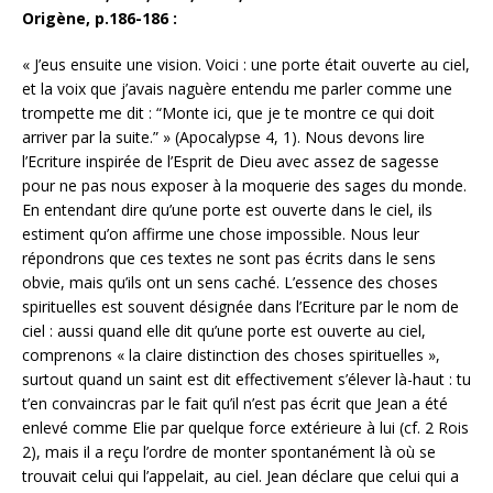
Origène, p.186-186 :
« J’eus ensuite une vision. Voici : une porte était ouverte au ciel,
et la voix que j’avais naguère entendu me parler comme une
trompette me dit : “Monte ici, que je te montre ce qui doit
arriver par la suite.” » (Apocalypse 4, 1). Nous devons lire
l’Ecriture inspirée de l’Esprit de Dieu avec assez de sagesse
pour ne pas nous exposer à la moquerie des sages du monde.
En entendant dire qu’une porte est ouverte dans le ciel, ils
estiment qu’on affirme une chose impossible. Nous leur
répondrons que ces textes ne sont pas écrits dans le sens
obvie, mais qu’ils ont un sens caché. L’essence des choses
spirituelles est souvent désignée dans l’Ecriture par le nom de
ciel : aussi quand elle dit qu’une porte est ouverte au ciel,
comprenons « la claire distinction des choses spirituelles »,
surtout quand un saint est dit effectivement s’élever là-haut : tu
t’en convaincras par le fait qu’il n’est pas écrit que Jean a été
enlevé comme Elie par quelque force extérieure à lui (cf. 2 Rois
2), mais il a reçu l’ordre de monter spontanément là où se
trouvait celui qui l’appelait, au ciel. Jean déclare que celui qui a