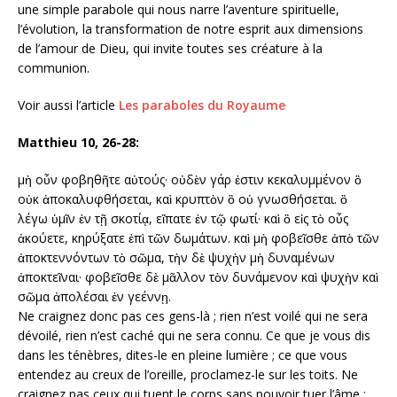
une simple parabole qui nous narre l’aventure spirituelle,
l’évolution, la transformation de notre esprit aux dimensions
de l’amour de Dieu, qui invite toutes ses créature à la
communion.
Voir aussi l’article
Les paraboles du Royaume
Matthieu 10, 26-28:
μὴ οὖν φοβηθῆτε αὐτούς· οὐδὲν γάρ ἐστιν κεκαλυμμένον ὃ
οὐκ ἀποκαλυφθήσεται, καὶ κρυπτὸν ὃ οὐ γνωσθήσεται. ὃ
λέγω ὑμῖν ἐν τῇ σκοτίᾳ, εἴπατε ἐν τῷ φωτί· καὶ ὃ εἰς τὸ οὖς
ἀκούετε, κηρύξατε ἐπὶ τῶν δωμάτων. καὶ μὴ φοβεῖσθε ἀπὸ τῶν
ἀποκτεννόντων τὸ σῶμα, τὴν δὲ ψυχὴν μὴ δυναμένων
ἀποκτεῖναι· φοβεῖσθε δὲ μᾶλλον τὸν δυνάμενον καὶ ψυχὴν καὶ
σῶμα ἀπολέσαι ἐν γεέννῃ.
Ne craignez donc pas ces gens-là ; rien n’est voilé qui ne sera
dévoilé, rien n’est caché qui ne sera connu. Ce que je vous dis
dans les ténèbres, dites-le en pleine lumière ; ce que vous
entendez au creux de l’oreille, proclamez-le sur les toits. Ne
craignez pas ceux qui tuent le corps sans pouvoir tuer l’âme ;