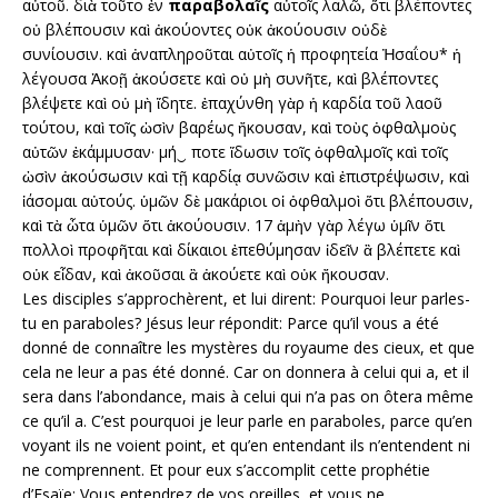
αὐτοῦ. διὰ τοῦτο ἐν
παραβολαῖς
αὐτοῖς λαλῶ, ὅτι βλέποντες
οὐ βλέπουσιν καὶ ἀκούοντες οὐκ ἀκούουσιν οὐδὲ
συνίουσιν. καὶ ἀναπληροῦται αὐτοῖς ἡ προφητεία Ἠσαΐου* ἡ
λέγουσα Ἀκοῇ ἀκούσετε καὶ οὐ μὴ συνῆτε, καὶ βλέποντες
βλέψετε καὶ οὐ μὴ ἴδητε. ἐπαχύνθη γὰρ ἡ καρδία τοῦ λαοῦ
τούτου, καὶ τοῖς ὠσὶν βαρέως ἤκουσαν, καὶ τοὺς ὀφθαλμοὺς
αὐτῶν ἐκάμμυσαν· μή‿ ποτε ἴδωσιν τοῖς ὀφθαλμοῖς καὶ τοῖς
ὠσὶν ἀκούσωσιν καὶ τῇ καρδίᾳ συνῶσιν καὶ ἐπιστρέψωσιν, καὶ
ἰάσομαι αὐτούς. ὑμῶν δὲ μακάριοι οἱ ὀφθαλμοὶ ὅτι βλέπουσιν,
καὶ τὰ ὦτα ὑμῶν ὅτι ἀκούουσιν. 17 ἀμὴν γὰρ λέγω ὑμῖν ὅτι
πολλοὶ προφῆται καὶ δίκαιοι ἐπεθύμησαν ἰδεῖν ἃ βλέπετε καὶ
οὐκ εἶδαν, καὶ ἀκοῦσαι ἃ ἀκούετε καὶ οὐκ ἤκουσαν.
Les disciples s’approchèrent, et lui dirent: Pourquoi leur parles-
tu en paraboles? Jésus leur répondit: Parce qu’il vous a été
donné de connaître les mystères du royaume des cieux, et que
cela ne leur a pas été donné. Car on donnera à celui qui a, et il
sera dans l’abondance, mais à celui qui n’a pas on ôtera même
ce qu’il a. C’est pourquoi je leur parle en paraboles, parce qu’en
voyant ils ne voient point, et qu’en entendant ils n’entendent ni
ne comprennent. Et pour eux s’accomplit cette prophétie
d’Esaïe: Vous entendrez de vos oreilles, et vous ne