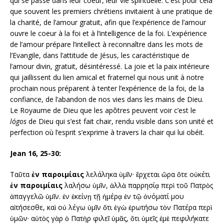
qui se passe dans leur coeur, leur vie spirituelle. C’est pour cela
que souvent les premiers chrétiens invitaient à une pratique de
la charité, de l’amour gratuit, afin que l’expérience de l’amour
ouvre le coeur à la foi et à l’intelligence de la foi. L’expérience
de l’amour prépare l’intellect à reconnaître dans les mots de
l’Evangile, dans l’attitude de Jésus, les caractéristique de
l’amour divin, gratuit, désintéressé. La joie et la paix intérieure
qui jaillissent du lien amical et fraternel qui nous unit à notre
prochain nous préparent à tenter l’expérience de la foi, de la
confiance, de l’abandon de nos vies dans les mains de Dieu.
Le Royaume de Dieu que les apôtres peuvent voir c’est le
lógos
de Dieu qui s’est fait chair, rendu visible dans son unité et
perfection où l’esprit s’exprime à travers la chair qui lui obéit.
Jean 16, 25-30:
Ταῦτα
ἐν παροιμίαις
λελάληκα ὑμῖν· ἔρχεται ὥρα ὅτε οὐκέτι
ἐν παροιμίαις
λαλήσω ὑμῖν, ἀλλὰ παρρησίᾳ περὶ τοῦ Πατρὸς
ἀπαγγελῶ ὑμῖν. ἐν ἐκείνῃ τῇ ἡμέρᾳ ἐν τῷ ὀνόματί μου
αἰτήσεσθε, καὶ οὐ λέγω ὑμῖν ὅτι ἐγὼ ἐρωτήσω τὸν Πατέρα περὶ
ὑμῶν· αὐτὸς γὰρ ὁ Πατὴρ φιλεῖ ὑμᾶς, ὅτι ὑμεῖς ἐμὲ πεφιλήκατε