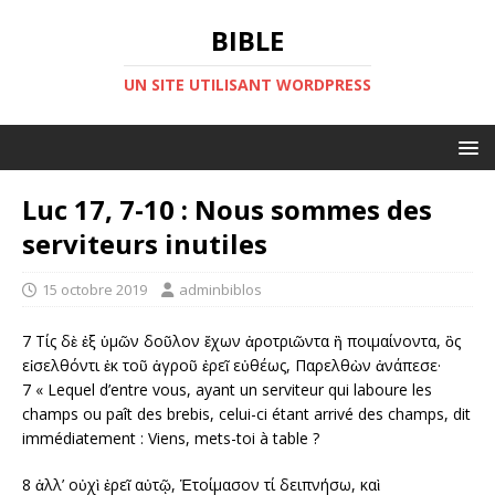
BIBLE
UN SITE UTILISANT WORDPRESS
Luc 17, 7-10 : Nous sommes des
serviteurs inutiles
15 octobre 2019
adminbiblos
7 Tίς δὲ ἐξ ὑμῶν δοῦλον ἔχων ἀροτριῶντα ἢ ποιμαίνοντα, ὃς
εἰσελθόντι ἐκ τοῦ ἀγροῦ ἐρεῖ εὐθέως, Παρελθὼν ἀνάπεσε·
7 « Lequel d’entre vous, ayant un serviteur qui laboure les
champs ou paît des brebis, celui-ci étant arrivé des champs, dit
immédiatement : Viens, mets-toi à table ?
8 ἀλλ’ οὐχὶ ἐρεῖ αὐτῷ, Ἑτοίμασον τί δειπνήσω, καὶ