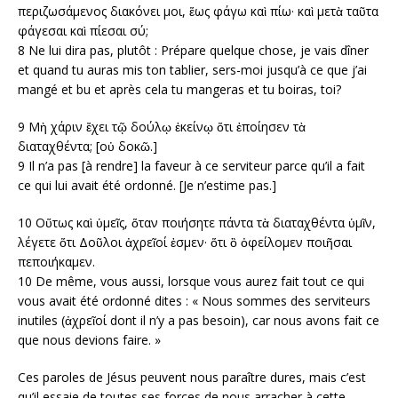
περιζωσάμενος διακόνει μοι, ἕως φάγω καὶ πίω· καὶ μετὰ ταῦτα
φάγεσαι καὶ πίεσαι σύ;
8 Ne lui dira pas, plutôt : Prépare quelque chose, je vais dîner
et quand tu auras mis ton tablier, sers-moi jusqu’à ce que j’ai
mangé et bu et après cela tu mangeras et tu boiras, toi?
9 Μὴ χάριν ἔχει τῷ δούλῳ ἐκείνῳ ὅτι ἐποίησεν τὰ
διαταχθέντα; [οὐ δοκῶ.]
9 Il n’a pas [à rendre] la faveur à ce serviteur parce qu’il a fait
ce qui lui avait été ordonné. [Je n’estime pas.]
10 Οὕτως καὶ ὑμεῖς, ὅταν ποιήσητε πάντα τὰ διαταχθέντα ὑμῖν,
λέγετε ὅτι Δοῦλοι ἀχρεῖοί ἐσμεν· ὅτι ὃ ὀφείλομεν ποιῆσαι
πεποιήκαμεν.
10 De même, vous aussi, lorsque vous aurez fait tout ce qui
vous avait été ordonné dites : « Nous sommes des serviteurs
inutiles (ἀχρεῖοί dont il n’y a pas besoin), car nous avons fait ce
que nous devions faire. »
Ces paroles de Jésus peuvent nous paraître dures, mais c’est
qu’il essaie de toutes ses forces de nous arracher à cette