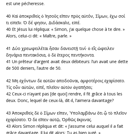
est une pécheresse.
40 Καὶ ἀποκριθεὶς ὁ Ἰησοῦς εἴπεν πρὸς αὐτόν, Σίμων, ἔχω σοί
τι εἰπεῖν. Ὁ δέ φησιν, Διδάσκαλε, εἰπέ.
40 Et Jésus lui répliqua: « Simon, j’ai quelque chose à te dire. »
Alors, celui-ci dit: « Maître, parle. »
41 Δύο χρεωφειλέται ἦσαν δανειστῇ τινί· ὁ εἷς ὤφειλεν
δηνάρια πεντακόσια, ὁ δὲ ἕτερος πεντήκοντα.
41 Un prêteur d’argent avait deux débiteurs: l’un avait une dette
de 500 deniers, l’autre de 50.
42 Μὴ ἐχόντων δὲ αὐτῶν ἀποδοῦναι, ἀμφοτέροις ἐχαρίσατο.
Tίς οὖν αὐτῶν, εἰπέ, πλεῖον αὐτὸν ἀγαπήσει;
42 Ceux-ci n’ayant pas [de quoi] rendre, il fit grâce à tous les
deux. Donc, lequel de ceux-là, dit-il, l’aimera davantage?
43 Ἀποκριθεὶς δὲ ὁ Σίμων εἴπεν, Ὑπολαμβάνω ὅτι ᾧ τὸ πλεῖον
ἐχαρίσατο. Ὁ δὲ εἴπεν αὐτῷ, Ὀρθῶς ἔκρινας.
43 Alors Simon répliqua et dit: « J’assume celui auquel il a fait
grâce davantage. Il lui dit alors: Tu as bien jugé. »