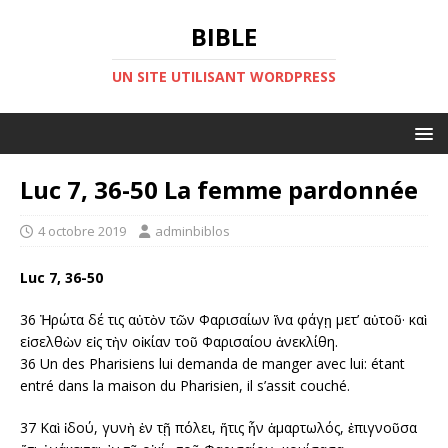
BIBLE
UN SITE UTILISANT WORDPRESS
Luc 7, 36-50 La femme pardonnée
4 octobre 2019
adminbiblos
Luc 7, 36-50
36 Ἠρώτα δέ τις αὐτὸν τῶν Φαρισαίων ἵνα φάγῃ μετ’ αὐτοῦ· καὶ
εἰσελθὼν εἰς τὴν οἰκίαν τοῦ Φαρισαίου ἀνεκλίθη.
36 Un des Pharisiens lui demanda de manger avec lui: étant
entré dans la maison du Pharisien, il s’assit couché.
37 Καὶ ἰδού, γυνὴ ἐν τῇ πόλει, ἥτις ἦν ἁμαρτωλός, ἐπιγνοῦσα