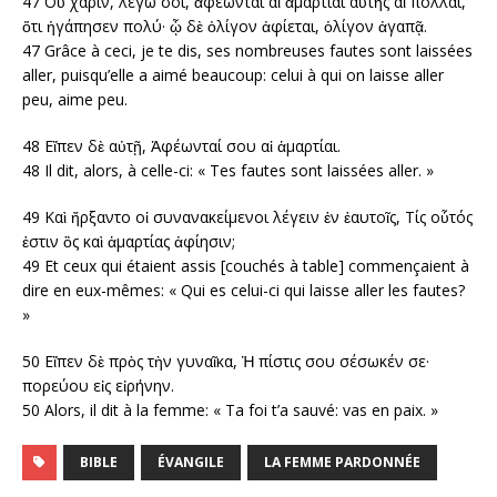
47 Οὗ χάριν, λέγω σοι, ἀφέωνται αἱ ἁμαρτίαι αὐτῆς αἱ πολλαί,
ὅτι ἠγάπησεν πολύ· ᾧ δὲ ὀλίγον ἀφίεται, ὀλίγον ἀγαπᾷ.
47 Grâce à ceci, je te dis, ses nombreuses fautes sont laissées
aller, puisqu’elle a aimé beaucoup: celui à qui on laisse aller
peu, aime peu.
48 Εἴπεν δὲ αὐτῇ, Ἀφέωνταί σου αἱ ἁμαρτίαι.
48 Il dit, alors, à celle-ci: « Tes fautes sont laissées aller. »
49 Καὶ ἤρξαντο οἱ συνανακείμενοι λέγειν ἐν ἑαυτοῖς, Tίς οὗτός
ἐστιν ὃς καὶ ἁμαρτίας ἀφίησιν;
49 Et ceux qui étaient assis [couchés à table] commençaient à
dire en eux-mêmes: « Qui es celui-ci qui laisse aller les fautes?
»
50 Εἴπεν δὲ πρὸς τὴν γυναῖκα, Ἡ πίστις σου σέσωκέν σε·
πορεύου εἰς εἰρήνην.
50 Alors, il dit à la femme: « Ta foi t’a sauvé: vas en paix. »
BIBLE
ÉVANGILE
LA FEMME PARDONNÉE