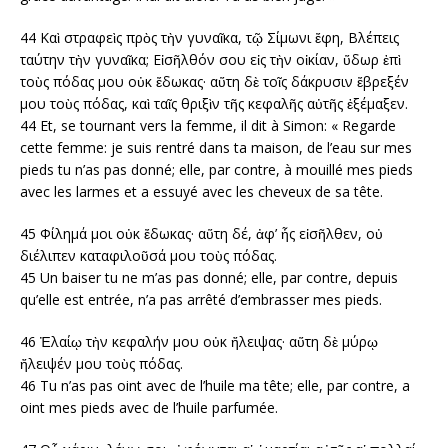
44 Καὶ στραφεὶς πρὸς τὴν γυναῖκα, τῷ Σίμωνι ἔφη, Βλέπεις
ταύτην τὴν γυναῖκα; Εἰσῆλθόν σου εἰς τὴν οἰκίαν, ὕδωρ ἐπὶ
τοὺς πόδας μου οὐκ ἔδωκας· αὕτη δὲ τοῖς δάκρυσιν ἔβρεξέν
μου τοὺς πόδας, καὶ ταῖς θριξὶν τῆς κεφαλῆς αὐτῆς ἐξέμαξεν.
44 Et, se tournant vers la femme, il dit à Simon: « Regarde
cette femme: je suis rentré dans ta maison, de l’eau sur mes
pieds tu n’as pas donné; elle, par contre, à mouillé mes pieds
avec les larmes et a essuyé avec les cheveux de sa tête.
45 Φίλημά μοι οὐκ ἔδωκας· αὕτη δέ, ἀφ’ ἧς εἰσῆλθεν, οὐ
διέλιπεν καταφιλοῦσά μου τοὺς πόδας.
45 Un baiser tu ne m’as pas donné; elle, par contre, depuis
qu’elle est entrée, n’a pas arrêté d’embrasser mes pieds.
46 Ἐλαίῳ τὴν κεφαλήν μου οὐκ ἤλειψας· αὕτη δὲ μύρῳ
ἤλειψέν μου τοὺς πόδας.
46 Tu n’as pas oint avec de l’huile ma tête; elle, par contre, a
oint mes pieds avec de l’huile parfumée.