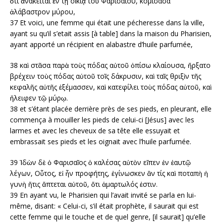
ὅτι ἀνάκειται ἐν τῇ οἰκίᾳ τοῦ Φαρισαίου, κομίσασα
ἀλάβαστρον μύρου,
37 Et voici, une femme qui était une pécheresse dans la ville,
ayant su qu’il s’etait assis [à table] dans la maison du Pharisien,
ayant apporté un récipient en alabastre d’huile parfumée,
38 καὶ στᾶσα παρὰ τοὺς πόδας αὐτοῦ ὀπίσω κλαίουσα, ἤρξατο
βρέχειν τοὺς πόδας αὐτοῦ τοῖς δάκρυσιν, καὶ ταῖς θριξὶν τῆς
κεφαλῆς αὐτῆς ἐξέμασσεν, καὶ κατεφίλει τοὺς πόδας αὐτοῦ, καὶ
ἤλειφεν τῷ μύρῳ.
38 et s’étant placée derrière près de ses pieds, en pleurant, elle
commença à mouiller les pieds de celui-ci [Jésus] avec les
larmes et avec les cheveux de sa tête elle essuyait et
embrassait ses pieds et les oignait avec l’huile parfumée.
39 Ἰδὼν δὲ ὁ Φαρισαῖος ὁ καλέσας αὐτὸν εἴπεν ἐν ἑαυτῷ
λέγων, Οὗτος, εἰ ἦν προφήτης, ἐγίνωσκεν ἂν τίς καὶ ποταπὴ ἡ
γυνὴ ἥτις ἅπτεται αὐτοῦ, ὅτι ἁμαρτωλός ἐστιν.
39 En ayant vu, le Pharisien qui l’avait invité se parla en lui-
même, disant: « Celui-ci, s’il était prophète, il saurait qui est
cette femme qui le touche et de quel genre, [il saurait] qu’elle