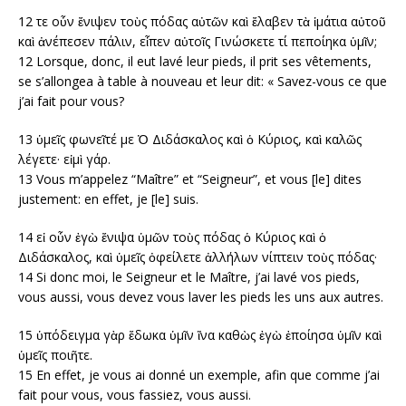
12 Ὅτε οὖν ἔνιψεν τοὺς πόδας αὐτῶν καὶ ἔλαβεν τὰ ἱμάτια αὐτοῦ
καὶ ἀνέπεσεν πάλιν, εἶπεν αὐτοῖς Γινώσκετε τί πεποίηκα ὑμῖν;
12
Lorsque, donc, il eut lavé leur pieds, il prit ses vêtements,
se s’allongea à table à nouveau et leur dit: « Savez-vous ce que
j’ai fait pour vous?
13 ὑμεῖς φωνεῖτέ με Ὁ Διδάσκαλος καὶ ὁ Κύριος, καὶ καλῶς
λέγετε· εἰμὶ γάρ.
13 Vous m’appelez “Maître” et “Seigneur”, et vous [le] dites
justement: en effet, je [le] suis.
14 εἰ οὖν ἐγὼ ἔνιψα ὑμῶν τοὺς πόδας ὁ Κύριος καὶ ὁ
Διδάσκαλος, καὶ ὑμεῖς ὀφείλετε ἀλλήλων νίπτειν τοὺς πόδας·
14
Si donc moi, le Seigneur et le Maître, j’ai lavé vos pieds,
vous aussi, vous devez vous laver les pieds les uns aux autres.
15 ὑπόδειγμα γὰρ ἔδωκα ὑμῖν ἵνα καθὼς ἐγὼ ἐποίησα ὑμῖν καὶ
ὑμεῖς ποιῆτε.
15
En effet, je vous ai donné un exemple, afin que comme j’ai
fait pour vous, vous fassiez, vous aussi.