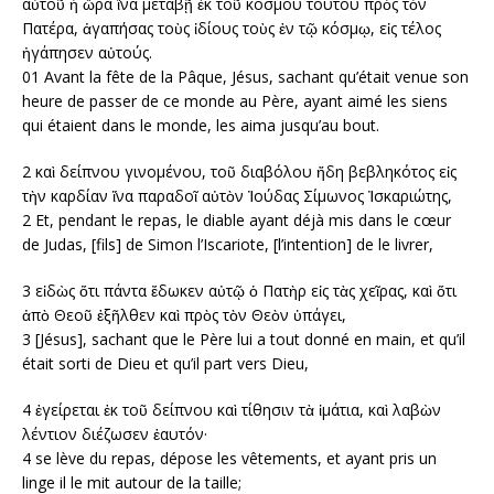
αὐτοῦ ἡ ὥρα ἵνα μεταβῇ ἐκ τοῦ κόσμου τούτου πρὸς τὸν
Πατέρα, ἀγαπήσας τοὺς ἰδίους τοὺς ἐν τῷ κόσμῳ, εἰς τέλος
ἠγάπησεν αὐτούς.
01
Avant la fête de la Pâque, Jésus, sachant qu’était venue son
heure de passer de ce monde au Père, ayant aimé les siens
qui étaient dans le monde, les aima jusqu’au bout.
2 καὶ δείπνου γινομένου, τοῦ διαβόλου ἤδη βεβληκότος εἰς
τὴν καρδίαν ἵνα παραδοῖ αὐτὸν Ἰούδας Σίμωνος Ἰσκαριώτης,
2 Et, pendant le repas, le diable ayant déjà mis dans le cœur
de Judas, [fils] de Simon l’Iscariote, [l’intention] de le livrer,
3 εἰδὼς ὅτι πάντα ἔδωκεν αὐτῷ ὁ Πατὴρ εἰς τὰς χεῖρας, καὶ ὅτι
ἀπὸ Θεοῦ ἐξῆλθεν καὶ πρὸς τὸν Θεὸν ὑπάγει,
3
[Jésus], sachant que le Père lui a tout donné en main, et qu’il
était sorti de Dieu et qu’il part vers Dieu,
4 ἐγείρεται ἐκ τοῦ δείπνου καὶ τίθησιν τὰ ἱμάτια, καὶ λαβὼν
λέντιον διέζωσεν ἑαυτόν·
4
se lève du repas, dépose les vêtements, et ayant pris un
linge il le mit autour de la taille;