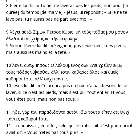
8 Pierre lui dit : « Tu ne me laveras pas les pieds, non pour [la
durée] du temps [de ma vie].» Jésus lui répondit : « Si je ne te
lave pas, tu n’auras pas de part avec moi. »
9 λέγει αὐτῷ Σίμων Πέτρος Κύριε, μὴ τοὺς πόδας μου μόνον
ἀλλὰ καὶ τὰς χεῖρας καὶ τὴν κεφαλήν.
9
Simon-Pierre lui dit : « Seigneur, pas seulement mes pieds,
mais aussi les mains et la tête. »
10 λέγει αὐτῷ Ἰησοῦς Ὁ λελουμένος οὐκ ἔχει χρείαν εἰ μὴ
τοὺς πόδας νίψασθαι, ἀλλ’ ἔστιν καθαρὸς ὅλος· καὶ ὑμεῖς
καθαροί ἐστε, ἀλλ’ οὐχὶ πάντες.
10
Jésus lui dit : « Celui qui a pris un bain n’a pas besoin de se
laver, si ce n’est les pieds, mais il est pur tout entier. Et vous,
vous êtes purs, mais non pas tous. »
11 ᾔδει γὰρ τὸν παραδιδόντα αὐτόν· διὰ τοῦτο εἶπεν ὅτι Οὐχὶ
πάντες καθαροί ἐστε.
11
Il connaissait, en effet, celui qui le trahissait: c’est pourquoi il
avait dit: « Vous n’êtes pas tous purs. »