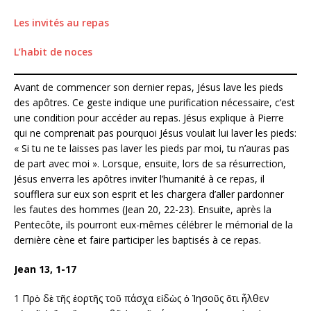
Les invités au repas
L’habit de noces
Avant de commencer son dernier repas, Jésus lave les pieds
des apôtres. Ce geste indique une purification nécessaire, c’est
une condition pour accéder au repas. Jésus explique à Pierre
qui ne comprenait pas pourquoi Jésus voulait lui laver les pieds:
« Si tu ne te laisses pas laver les pieds par moi, tu n’auras pas
de part avec moi ». Lorsque, ensuite, lors de sa résurrection,
Jésus enverra les apôtres inviter l’humanité à ce repas, il
soufflera sur eux son esprit et les chargera d’aller pardonner
les fautes des hommes (Jean 20, 22-23). Ensuite, après la
Pentecôte, ils pourront eux-mêmes célébrer le mémorial de la
dernière cène et faire participer les baptisés à ce repas.
Jean 13, 1-17
1 Πρὸ δὲ τῆς ἑορτῆς τοῦ πάσχα εἰδὼς ὁ Ἰησοῦς ὅτι ἦλθεν