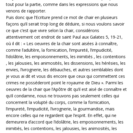
tout pour la partie, comme dans les expressions que nous
venons de rapporter.
Puis donc que l’Ecriture prend ce mot de chair en plusieurs
façons qu’il serait trop long de déduire, si nous voulons savoir
ce que c’est que vivre selon la chair, considérons
attentivement cet endroit de saint Paul aux Galates 5, 19-21,
où il dit : « Les oeuvres de la chair sont aisées à connaître,
comme l’adultère, la fornication, l’impureté, l’impudicité,
l’idolâtrie, les empoisonnements, les inimitiés , les contentions
, les jalousies, les animosités, les dissensions, les hérésies, les
envies, l’ivrognerie, les débauches, et autres semblables dont
je vous ai dit et vous dis encore que ceux qui commettent ces
crimes ne posséderont point le royaume de Dieu ». Parmi les
oeuvres de la chair que l’Apôtre dit qu’il est aisé de connaître et
qu’il condamne, nous ne trouvons pas seulement celles qui
concernent la volupté du corps, comme la fornication,
l’impureté, l’impudicité, l’ivrognerie, la gourmandise, mais
encore celles qui ne regardent que l’esprit. En effet, qui ne
demeurera d’accord que l’idolâtrie, les empoisonnements, les
inimitiés, les contentions, les jalousies, les animosités, les