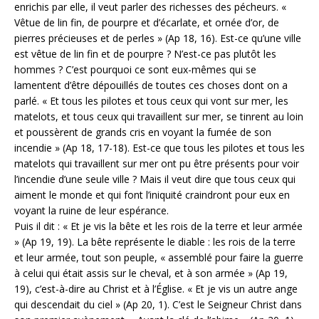
enrichis par elle, il veut parler des richesses des pécheurs. «
Vêtue de lin fin, de pourpre et d’écarlate, et ornée d’or, de
pierres précieuses et de perles » (Ap 18, 16). Est-ce qu’une ville
est vêtue de lin fin et de pourpre ? N’est-ce pas plutôt les
hommes ? C’est pourquoi ce sont eux-mêmes qui se
lamentent d’être dépouillés de toutes ces choses dont on a
parlé. « Et tous les pilotes et tous ceux qui vont sur mer, les
matelots, et tous ceux qui travaillent sur mer, se tinrent au loin
et poussèrent de grands cris en voyant la fumée de son
incendie » (Ap 18, 17-18). Est-ce que tous les pilotes et tous les
matelots qui travaillent sur mer ont pu être présents pour voir
l’incendie d’une seule ville ? Mais il veut dire que tous ceux qui
aiment le monde et qui font l’iniquité craindront pour eux en
voyant la ruine de leur espérance.
Puis il dit : « Et je vis la bête et les rois de la terre et leur armée
» (Ap 19, 19). La bête représente le diable : les rois de la terre
et leur armée, tout son peuple, « assemblé pour faire la guerre
à celui qui était assis sur le cheval, et à son armée » (Ap 19,
19), c’est-à-dire au Christ et à l’Église. « Et je vis un autre ange
qui descendait du ciel » (Ap 20, 1). C’est le Seigneur Christ dans