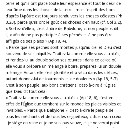
terre et qu’ils ont placé toute leur espérance et tout le désir de
leur âme dans les choses de la terre ; mais l’esprit des bons
d’après l’Apôtre est toujours tendu vers les choses célestes (Ph
3,20), parce qu’ils ont le goût des choses d’en haut (cf. Col 3,2).
« Sortez d’elle », c’est-à-dire de Babylone, « mon peuple », dit-
il, « afin de ne pas participer à ses péchés et à ne pas être
affligés de ses plaies » (Ap 18, 4).
« Parce que ses péchés sont montés jusqu’au ciel et Dieu s’est
souvenu de ses iniquités. Traitez-la comme elle vous a traités,
et rendez-lui au double selon ses œuvres : dans ce calice où
elle vous a préparé un mélange à boire, préparez-lui un double
mélange. Autant elle s’est glorifiée et a vécu dans les délices,
autant donnez-lui de tourments et de douleurs » (Ap 18, 5-7).
C’est à son peuple, aux bons chrétiens, c’est-à-dire à l’Église
que Dieu dit tout cela :
« Traitez-la comme elle vous a traités » (Ap 18, 6); c’est en
effet de l’Église que tombent sur le monde les plaies visibles et
invisibles. « Parce que Babylone », c’est-à-dire le peuple de
tous les méchants et de tous les orgueilleux, « dit en son cœur
: je siège en reine et je ne suis pas veuve, et je ne verrai point