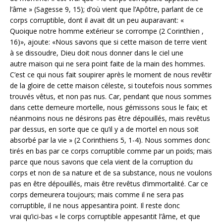
l’âme » (Sagesse 9, 15); d’où vient que l’Apôtre, parlant de ce
corps corruptible, dont il avait dit un peu auparavant: «
Quoique notre homme extérieur se corrompe (2 Corinthien ,
16)», ajoute: «Nous savons que si cette maison de terre vient
à se dissoudre, Dieu doit nous donner dans le ciel une
autre maison qui ne sera point faite de la main des hommes.
C’est ce qui nous fait soupirer après le moment de nous revêtir
de la gloire de cette maison céleste, si toutefois nous sommes
trouvés vêtus, et non pas nus. Car, pendant que nous sommes
dans cette demeure mortelle, nous gémissons sous le faix; et
néanmoins nous ne désirons pas être dépouillés, mais revêtus
par dessus, en sorte que ce qu’il y a de mortel en nous soit
absorbé par la vie » (2 Corinthiens 5, 1-4). Nous sommes donc
tirés en bas par ce corps corruptible comme par un poids; mais
parce que nous savons que cela vient de la corruption du
corps et non de sa nature et de sa substance, nous ne voulons
pas en être dépouillés, mais être revêtus d’immortalité. Car ce
corps demeurera toujours; mais comme il ne sera pas
corruptible, il ne nous appesantira point. Il reste donc
vrai qu’ici-bas « le corps corruptible appesantit l’âme, et que