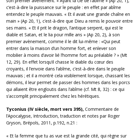
son premier avènement. « Ayant la clé de l’abime » (Ap 20, 1),
c’est-à-dire la puissance sur le peuple : en effet par abîme
entendez le peuple mauvais. « Et il avait une grande chaîne en
main » (Ap 20, 1), c’est-à-dire que Dieu a remis le pouvoir entre
ses mains. « Et il prit le dragon, l’antique serpent, qui est le
diable et Satan, et le lia pour mille ans » (Ap 20, 2), à son
premier avènement, comme il le dit lui-même : «Qui peut
entrer dans la maison d’un homme fort, et enlever son
mobilier à moins d’avoir lié l’homme fort au préalable ? » (Mt
12, 29). En effet lorsqu’il chasse le diable du cœur des
croyants, il l’envoie dans l’abîme, c’est-à-dire dans le peuple
mauvais ; et il a montré cela visiblement lorsque, chassant les
démons, il leur permet de passer des hommes dans les porcs
qui allaient être engloutis dans l’abîme (cf. Mt 8, 32) : ce qui
s’accomplit principalement chez les hérétiques.
Tyconius (IV siècle, mort vers 395),
Commentaire de
l’Apocalypse, Introduction, traduction et notes par Roger
Gryson, Brépols, 2011, p.192, n.21 :
« Et la femme que tu as vue est la grande cité, qui règne sur