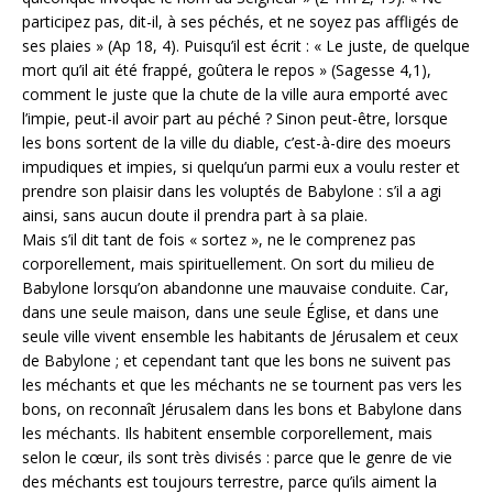
participez pas, dit-il, à ses péchés, et ne soyez pas affligés de
ses plaies » (Ap 18, 4). Puisqu’il est écrit : « Le juste, de quelque
mort qu’il ait été frappé, goûtera le repos » (Sagesse 4,1),
comment le juste que la chute de la ville aura emporté avec
l’impie, peut-il avoir part au péché ? Sinon peut-être, lorsque
les bons sortent de la ville du diable, c’est-à-dire des moeurs
impudiques et impies, si quelqu’un parmi eux a voulu rester et
prendre son plaisir dans les voluptés de Babylone : s’il a agi
ainsi, sans aucun doute il prendra part à sa plaie.
Mais s’il dit tant de fois « sortez », ne le comprenez pas
corporellement, mais spirituellement. On sort du milieu de
Babylone lorsqu’on abandonne une mauvaise conduite. Car,
dans une seule maison, dans une seule Église, et dans une
seule ville vivent ensemble les habitants de Jérusalem et ceux
de Babylone ; et cependant tant que les bons ne suivent pas
les méchants et que les méchants ne se tournent pas vers les
bons, on reconnaît Jérusalem dans les bons et Babylone dans
les méchants. Ils habitent ensemble corporellement, mais
selon le cœur, ils sont très divisés : parce que le genre de vie
des méchants est toujours terrestre, parce qu’ils aiment la