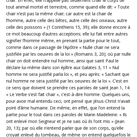
chair. En effet, elle n’appelle pas seulement chair le corps de
tout animal mortel et terrestre, comme quand elle dit: « Toute
chair n’est pas la même chair; car autre est la chair de
l’homme, autre celle des bêtes, autre celle des oiseaux, autre
celle des poissons » (1 Corinthiens 15, 39); elle donne encore à
ce mot beaucoup d’autres acceptions; elle lui fait entre autres
signifier l’homme même, en prenant la partie pour le tout,
comme dans ce passage de l’Apôtre « Nulle chair ne sera
justifiée par les oeuvres de la loi » (Romains 3, 20); où par nulle
chair on doit entendre nul homme, ainsi que saint Paul le
déclare lui-même dans son épître aux Galates 3, 11 « Nul
homme ne sera justifié parla loi », et peu après: « Sachant que
nul homme ne sera justifié par les oeuvres de la loi ». C’est en
ce sens que doivent se prendre ces paroles de saint Jean 1, 14:
« Le Verbe s’est fait chair », c’est-à-dire homme. Quelques-uns,
pour avoir mal entendu ceci, ont pensé que Jésus-Christ n’avait
point d’âme humaine. De même, en effet, que l’on entend la
partie pour le tout dans ces paroles de Marie-Madeleine: « Ils
ont enlevé mon Seigneur et je ne sais où ils l’ont mis » (Jean
20, 13); par où elle n’entend parler que de son corps, qu’elle
croyait enlevé du tombeau, de même on entend quelquefois le