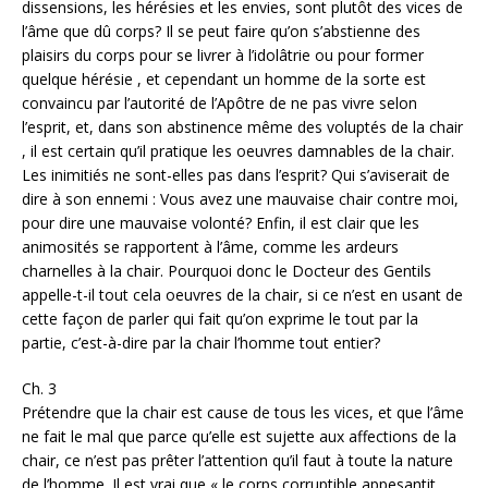
dissensions, les hérésies et les envies, sont plutôt des vices de
l’âme que dû corps? Il se peut faire qu’on s’abstienne des
plaisirs du corps pour se livrer à l’idolâtrie ou pour former
quelque hérésie , et cependant un homme de la sorte est
convaincu par l’autorité de l’Apôtre de ne pas vivre selon
l’esprit, et, dans son abstinence même des voluptés de la chair
, il est certain qu’il pratique les oeuvres damnables de la chair.
Les inimitiés ne sont-elles pas dans l’esprit? Qui s’aviserait de
dire à son ennemi : Vous avez une mauvaise chair contre moi,
pour dire une mauvaise volonté? Enfin, il est clair que les
animosités se rapportent à l’âme, comme les ardeurs
charnelles à la chair. Pourquoi donc le Docteur des Gentils
appelle-t-il tout cela oeuvres de la chair, si ce n’est en usant de
cette façon de parler qui fait qu’on exprime le tout par la
partie, c’est-à-dire par la chair l’homme tout entier?
Ch. 3
Prétendre que la chair est cause de tous les vices, et que l’âme
ne fait le mal que parce qu’elle est sujette aux affections de la
chair, ce n’est pas prêter l’attention qu’il faut à toute la nature
de l’homme. Il est vrai que « le corps corruptible appesantit