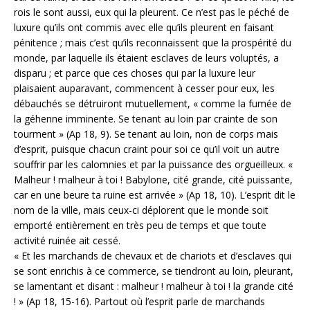
rois le sont aussi, eux qui la pleurent. Ce n’est pas le péché de
luxure qu’ils ont commis avec elle qu’ils pleurent en faisant
pénitence ; mais c’est qu’ils reconnaissent que la prospérité du
monde, par laquelle ils étaient esclaves de leurs voluptés, a
disparu ; et parce que ces choses qui par la luxure leur
plaisaient auparavant, commencent à cesser pour eux, les
débauchés se détruiront mutuellement, « comme la fumée de
la géhenne imminente. Se tenant au loin par crainte de son
tourment » (Ap 18, 9). Se tenant au loin, non de corps mais
d’esprit, puisque chacun craint pour soi ce qu’il voit un autre
souffrir par les calomnies et par la puissance des orgueilleux. «
Malheur ! malheur à toi ! Babylone, cité grande, cité puissante,
car en une beure ta ruine est arrivée » (Ap 18, 10). L’esprit dit le
nom de la ville, mais ceux-ci déplorent que le monde soit
emporté entièrement en très peu de temps et que toute
activité ruinée ait cessé.
« Et les marchands de chevaux et de chariots et d’esclaves qui
se sont enrichis à ce commerce, se tiendront au loin, pleurant,
se lamentant et disant : malheur ! malheur à toi ! la grande cité
! » (Ap 18, 15-16). Partout où l’esprit parle de marchands