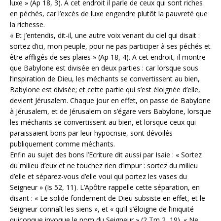
luxe » (Ap 18, 3). A cet endroit il parle de ceux qui sont riches
en péchés, car l’excès de luxe engendre plutôt la pauvreté que
la richesse.
« Et j’entendis, dit-il, une autre voix venant du ciel qui disait :
sortez d’ici, mon peuple, pour ne pas participer à ses péchés et
être affligés de ses plaies » (Ap 18, 4). A cet endroit, il montre
que Babylone est divisée en deux parties : car lorsque sous
l’inspiration de Dieu, les méchants se convertissent au bien,
Babylone est divisée; et cette partie qui s’est éloignée d’elle,
devient Jérusalem. Chaque jour en effet, on passe de Babylone
à Jérusalem, et de Jérusalem on s’égare vers Babylone, lorsque
les méchants se convertissent au bien, et lorsque ceux qui
paraissaient bons par leur hypocrisie, sont dévoilés
publiquement comme méchants.
Enfin au sujet des bons l’Ecriture dit aussi par Isaie : « Sortez
du milieu d’eux et ne touchez rien d’impur : sortez du milieu
d’elle et séparez-vous d’elle voui qui portez les vases du
Seigneur » (Is 52, 11). L’Apôtre rappelle cette séparation, en
disant : « Le solide fondement de Dieu subsiste en effet, et le
Seigneur connaît les siens », et « qu’il s’éloigne de l’iniquité
quiconque invoque le nom du Seigneur » (2 Tm 2, 19). « Ne