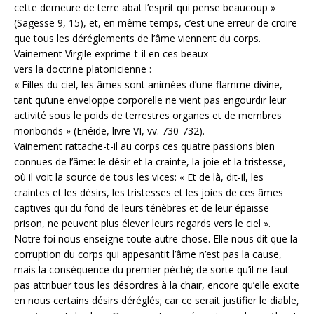
cette demeure de terre abat l’esprit qui pense beaucoup »
(Sagesse 9, 15), et, en même temps, c’est une erreur de croire
que tous les déréglements de l’âme viennent du corps.
Vainement Virgile exprime-t-il en ces beaux
vers la doctrine platonicienne :
« Filles du ciel, les âmes sont animées d’une flamme divine,
tant qu’une enveloppe corporelle ne vient pas engourdir leur
activité sous le poids de terrestres organes et de membres
moribonds » (Enéide, livre VI, vv. 730-732).
Vainement rattache-t-il au corps ces quatre passions bien
connues de l’âme: le désir et la crainte, la joie et la tristesse,
où il voit la source de tous les vices: « Et de là, dit-il, les
craintes et les désirs, les tristesses et les joies de ces âmes
captives qui du fond de leurs ténèbres et de leur épaisse
prison, ne peuvent plus élever leurs regards vers le ciel ».
Notre foi nous enseigne toute autre chose. Elle nous dit que la
corruption du corps qui appesantit l’âme n’est pas la cause,
mais la conséquence du premier péché; de sorte qu’il ne faut
pas attribuer tous les désordres à la chair, encore qu’elle excite
en nous certains désirs déréglés; car ce serait justifier le diable,