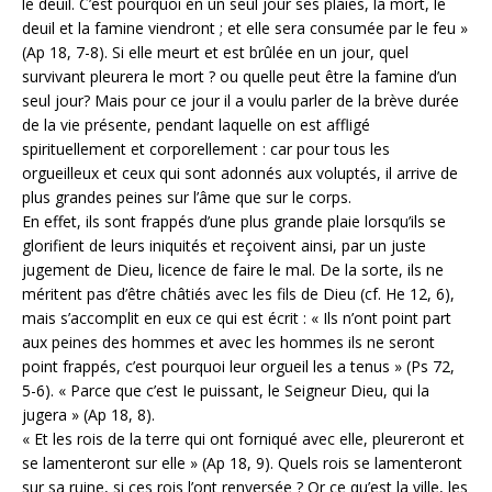
le deuil. C’est pourquoi en un seul jour ses plaies, la mort, le
deuil et la famine viendront ; et elle sera consumée par le feu »
(Ap 18, 7-8). Si elle meurt et est brûlée en un jour, quel
survivant pleurera le mort ? ou quelle peut être la famine d’un
seul jour? Mais pour ce jour il a voulu parler de la brève durée
de la vie présente, pendant laquelle on est affligé
spirituellement et corporellement : car pour tous les
orgueilleux et ceux qui sont adonnés aux voluptés, il arrive de
plus grandes peines sur l’âme que sur le corps.
En effet, ils sont frappés d’une plus grande plaie lorsqu’ils se
glorifient de leurs iniquités et reçoivent ainsi, par un juste
jugement de Dieu, licence de faire le mal. De la sorte, ils ne
méritent pas d’être châtiés avec les fils de Dieu (cf. He 12, 6),
mais s’accomplit en eux ce qui est écrit : « Ils n’ont point part
aux peines des hommes et avec les hommes ils ne seront
point frappés, c’est pourquoi leur orgueil les a tenus » (Ps 72,
5-6). « Parce que c’est Ie puissant, le Seigneur Dieu, qui la
jugera » (Ap 18, 8).
« Et les rois de la terre qui ont forniqué avec elle, pleureront et
se lamenteront sur elle » (Ap 18, 9). Quels rois se lamenteront
sur sa ruine, si ces rois l’ont renversée ? Or ce qu’est la ville, les