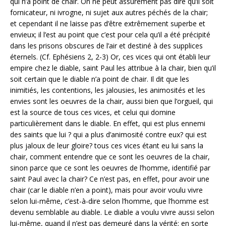
qui n’a point de chair. On ne peut assurément pas dire qu’il soit
fornicateur, ni ivrogne, ni sujet aux autres péchés de la chair;
et cependant il ne laisse pas d’être extrêmement superbe et
envieux; il l’est au point que c’est pour cela qu’il a été précipité
dans les prisons obscures de l’air et destiné à des supplices
éternels. (Cf. Ephésiens 2, 2-3) Or, ces vices qui ont établi leur
empire chez le diable, saint Paul les attribue à la chair, bien qu’il
soit certain que le diable n’a point de chair. Il dit que les
inimitiés, les contentions, les jalousies, les animosités et les
envies sont les oeuvres de la chair, aussi bien que l’orgueil, qui
est la source de tous ces vices, et celui qui domine
particulièrement dans le diable. En effet, qui est plus ennemi
des saints que lui ? qui a plus d’animosité contre eux? qui est
plus jaloux de leur gloire? tous ces vices étant eu lui sans la
chair, comment entendre que ce sont les oeuvres de la chair,
sinon parce que ce sont les oeuvres de l’homme, identifié par
saint Paul avec la chair? Ce n’est pas, en effet, pour avoir une
chair (car le diable n’en a point), mais pour avoir voulu vivre
selon lui-même, c’est-à-dire selon l’homme, que l’homme est
devenu semblable au diable. Le diable a voulu vivre aussi selon
lui-même, quand il n’est pas demeuré dans la vérité; en sorte