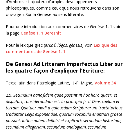
d’Ambroise il ajoutera d’amples développements
philosophiques, comme ceux que nous retrouvons dans son
ouvrage « Sur la Genèse au sens littéral ».
Pour une introduction aux commentaires de Genèse 1, 1 voir
la page
Genèse 1, 1 Bereshit
Pour le lexique grec (a
rkhế, lógos, génesis
)
voir:
Lexique des
commentaires de Genèse 1, 1
De Genesi Ad Litteram Imperfectus Liber sur
les quatre façon d’expliquer l’Ecriture:
Texte latin dans Patrologie Latine, J.-P. Migne,
Volume 34
2.5.
Secundum hanc fidem quae possint in hoc libro quaeri et
disputari, considerandum est. In principio fecit Deus coelum et
terram. Quatuor modi a quibusdam Scripturarum tractatoribus
traduntur Legis exponendae, quorum vocabula enuntiari graece
possunt, latine autem definiri et explicari: secundum historiam,
secundum allegoriam, secundum analogiam, secundum