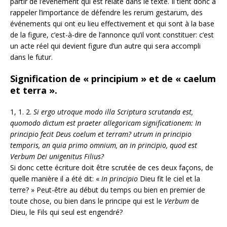
partir de l’événement qui est relaté dans le texte. Il tient donc a
rappeler l’importance de défendre les rerum gestarum, des
événements qui ont eu lieu effectivement et qui sont à la base
de la figure, c’est-à-dire de l’annonce qu’il vont constituer: c’est
un acte réel qui devient figure d’un autre qui sera accompli
dans le futur.
Signification de « principium » et de « caelum
et terra ».
1, 1. 2.
Si ergo utroque modo illa Scriptura scrutanda est,
quomodo dictum est praeter allegoricam significationem: In
principio fecit Deus coelum et terram? utrum in principio
temporis, an quia primo omnium, an in principio, quod est
Verbum Dei unigenitus Filius?
Si donc cette écriture doit être scrutée de ces deux façons, de
quelle manière il a été dit: «
In principio
Dieu fit le ciel et la
terre? » Peut-être au début du temps ou bien en premier de
toute chose, ou bien dans le principe qui est le
Verbum
de
Dieu, le Fils qui seul est engendré?