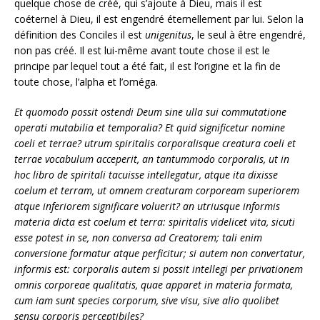
quelque chose de créé, qui s’ajoute à Dieu, mais il est
coéternel à Dieu, il est engendré éternellement par lui. Selon la
définition des Conciles il est
unigenitus
, le seul à être engendré,
non pas créé. Il est lui-même avant toute chose il est le
principe par lequel tout a été fait, il est l’origine et la fin de
toute chose, l’alpha et l’oméga.
Et quomodo possit ostendi Deum sine ulla sui commutatione
operati mutabilia et temporalia? Et quid significetur nomine
coeli et terrae? utrum spiritalis corporalisque creatura coeli et
terrae vocabulum acceperit, an tantummodo corporalis, ut in
hoc libro de spiritali tacuisse intellegatur, atque ita dixisse
coelum et terram, ut omnem creaturam corpoream superiorem
atque inferiorem significare voluerit? an utriusque informis
materia dicta est coelum et terra: spiritalis videlicet vita, sicuti
esse potest in se, non conversa ad Creatorem; tali enim
conversione formatur atque perficitur; si autem non convertatur,
informis est: corporalis autem si possit intellegi per privationem
omnis corporeae qualitatis, quae apparet in materia formata,
cum iam sunt species corporum, sive visu, sive alio quolibet
sensu corporis perceptibiles?