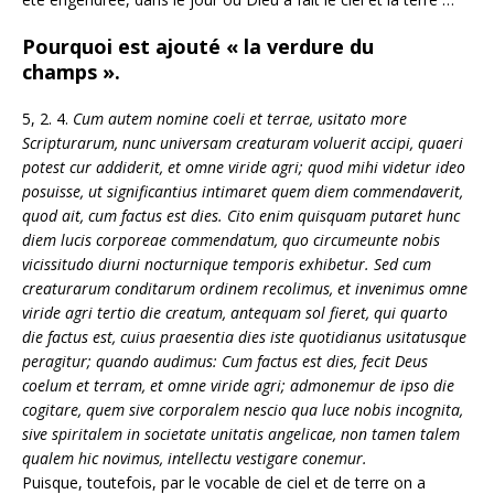
Pourquoi est ajouté « la verdure du
champs ».
5, 2. 4.
Cum autem nomine coeli et terrae, usitato more
Scripturarum, nunc universam creaturam voluerit accipi, quaeri
potest cur addiderit, et omne viride agri; quod mihi videtur ideo
posuisse, ut significantius intimaret quem diem commendaverit,
quod ait, cum factus est dies. Cito enim quisquam putaret hunc
diem lucis corporeae commendatum, quo circumeunte nobis
vicissitudo diurni nocturnique temporis exhibetur. Sed cum
creaturarum conditarum ordinem recolimus, et invenimus omne
viride agri tertio die creatum, antequam sol fieret, qui quarto
die factus est, cuius praesentia dies iste quotidianus usitatusque
peragitur; quando audimus: Cum factus est dies, fecit Deus
coelum et terram, et omne viride agri; admonemur de ipso die
cogitare, quem sive corporalem nescio qua luce nobis incognita,
sive spiritalem in societate unitatis angelicae, non tamen talem
qualem hic novimus, intellectu vestigare conemur.
Puisque, toutefois, par le vocable de ciel et de terre on a