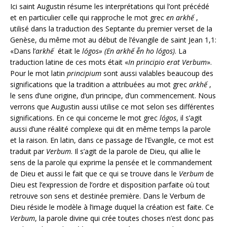
Ici saint Augustin résume les interprétations qui l’ont précédé
et en particulier celle qui rapproche le mot grec
en
arkhế
,
utilisé dans la traduction des Septante du premier verset de la
Genèse, du même mot au début de l’évangile de saint Jean 1,1:
«Dans l’
arkhế
était le
lógos» (En arkhế ễn ho lógos)
. La
traduction latine de ces mots était «
In principio erat Verbum
».
Pour le mot latin
principium
sont aussi valables beaucoup des
significations que la tradition a attribuées au mot grec
arkhế
,
le sens d’une origine, d’un principe, d’un commencement. Nous
verrons que Augustin aussi utilise ce mot selon ses différentes
significations. En ce qui concerne le mot grec
lógos
, il s’agit
aussi d’une réalité complexe qui dit en même temps la parole
et la raison. En latin, dans ce passage de l’Evangile, ce mot est
traduit par
Verbum
. Il s’agit de la parole de Dieu, qui allie le
sens de la parole qui exprime la pensée et le commandement
de Dieu et aussi le fait que ce qui se trouve dans le
Verbum
de
Dieu est l’expression de l’ordre et disposition parfaite où tout
retrouve son sens et destinée première. Dans le Verbum de
Dieu réside le modèle à l’image duquel la création est faite. Ce
Verbum
, la parole divine qui crée toutes choses n’est donc pas