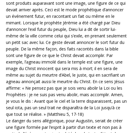
sont produits auparavant sont une image, une figure de ce qui
devait arriver après. Ceci est le mode prophétique d’annoncer
un événement futur, en racontant un fait ou même en le
mimant. Lorsque le prophète Jérémie a été chargé par Dieu
d’annoncer l’exil futur du peuple, Dieu lui a dit de sortir lui-
même de la ville comme celui qui s’exile, en prenant seulement
un petit sac avec lui. Ce geste devait annoncer le sort futur du
peuple. De la même façon, des faits racontés dans la bible
sont une figure de ce que le Christ devait accomplir. Par
exemple, l’agneau immolé dans le temple est une figure, une
image du Christ innocent qui sera mis à mort; il en sera de
même au sujet du meurtre d’Abel, le juste, qui en sacrifiant un
agneau annonçait aussi le meurtre du Christ. En ce sens Jésus
affirme: « Ne pensez pas que je sois venu abolir la Loi ou les
Prophètes : je ne suis pas venu abolir, mais accomplir. Amen,
je vous le dis : Avant que le ciel et la terre disparaissent, pas un
seul iota, pas un seul trait ne disparaîtra de la Loi jusqu’à ce
que tout se réalise. » (Matthieu 5, 17-18)
Le danger du sens allégorique, pour Augustin, serait de créer
une figure formée par l’esprit à partir d’un texte et non pas à