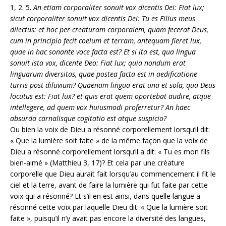
1, 2. 5.
An etiam corporaliter sonuit vox dicentis Dei: Fiat lux;
sicut corporaliter sonuit vox dicentis Dei: Tu es Filius meus
dilectus: et hoc per creaturam corporalem, quam fecerat Deus,
cum in principio fecit coelum et terram, antequam fieret lux,
quae in hac sonante voce facta est? Et si ita est, qua lingua
sonuit ista vox, dicente Deo: Fiat lux; quia nondum erat
linguarum diversitas, quae postea facta est in aedificatione
turris post diluvium? Quaenam lingua erat una et sola, qua Deus
locutus est: Fiat lux? et quis erat quem oportebat audire, atque
intellegere, ad quem vox huiusmodi proferretur? An haec
absurda carnalisque cogitatio est atque suspicio?
Ou bien la voix de Dieu a résonné corporellement lorsqu’il dit:
« Que la lumière soit faite » de la même façon que la voix de
Dieu a résonné corporellement lorsqu’il a dit: « Tu es mon fils
bien-aimé » (Matthieu 3, 17)? Et cela par une créature
corporelle que Dieu aurait fait lorsqu’au commencement il fit le
ciel et la terre, avant de faire la lumière qui fut faite par cette
voix qui a résonné? Et s’il en est ainsi, dans quelle langue a
résonné cette voix par laquelle Dieu dit: « Que la lumière soit
faite », puisqu’il n’y avait pas encore la diversité des langues,