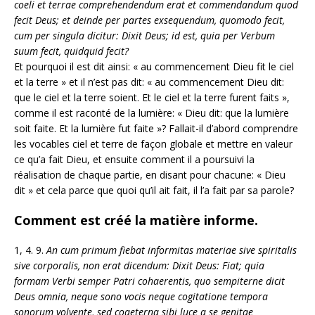
coeli et terrae comprehendendum erat et commendandum quod
fecit Deus; et deinde per partes exsequendum, quomodo fecit,
cum per singula dicitur: Dixit Deus; id est, quia per Verbum
suum fecit, quidquid fecit?
Et pourquoi il est dit ainsi: « au commencement Dieu fit le ciel
et la terre » et il n’est pas dit: « au commencement Dieu dit:
que le ciel et la terre soient. Et le ciel et la terre furent faits »,
comme il est raconté de la lumière: « Dieu dit: que la lumière
soit faite. Et la lumière fut faite »? Fallait-il d’abord comprendre
les vocables ciel et terre de façon globale et mettre en valeur
ce qu’a fait Dieu, et ensuite comment il a poursuivi la
réalisation de chaque partie, en disant pour chacune: « Dieu
dit » et cela parce que quoi qu’il ait fait, il l’a fait par sa parole?
Comment est créé la matière informe.
1, 4. 9.
An cum primum fiebat informitas materiae sive spiritalis
sive corporalis, non erat dicendum: Dixit Deus: Fiat; quia
formam Verbi semper Patri cohaerentis, quo sempiterne dicit
Deus omnia, neque sono vocis neque cogitatione tempora
sonorum volvente, sed coaeterna sibi luce a se genitae