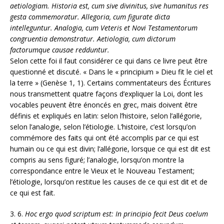
aetiologiam. Historia est, cum sive divinitus, sive humanitus res
gesta commemoratur. Allegoria, cum figurate dicta
intelleguntur. Analogia, cum Veteris et Novi Testamentorum
congruentia demonstratur. Aetiologia, cum dictorum
factorumque causae redduntur.
Selon cette foi il faut considérer ce qui dans ce livre peut être
questionné et discuté. « Dans le « principium » Dieu fit le ciel et
la terre » (Genèse 1, 1). Certains commentateurs des Écritures
nous transmettent quatre façons d’expliquer la Loi, dont les
vocables peuvent être énoncés en grec, mais doivent être
définis et expliqués en latin: selon l’histoire, selon l’allégorie,
selon l’analogie, selon l’étiologie. L’histoire, c’est lorsqu’on
commémore des faits qui ont été accomplis par ce qui est
humain ou ce qui est divin; l’allégorie, lorsque ce qui est dit est
compris au sens figuré; l’analogie, lorsqu’on montre la
correspondance entre le Vieux et le Nouveau Testament;
l’étiologie, lorsqu’on restitue les causes de ce qui est dit et de
ce qui est fait.
3. 6.
Hoc ergo quod scriptum est: In principio fecit Deus coelum