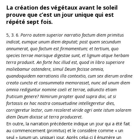
La création des végétaux avant le soleil
prouve que c’est un jour unique qui est
répété sept fois.
5, 3. 6.
Porro autem superior narratio factum diem primitus
indicat, eumque unum diem deputat; post quem secundum
annumerat, quo factum est firmamentum; et tertium, quo
species terrae marisque digestae sunt, et lignum atque herbam
terra produxit. An forte hoc illud est, quod in libro superiore
moliebamur ostendere, simul Deum fecisse omnia,
quandoquidem narrationis illa contextio, cum sex dierum ordine
creata cuncta et consummata memorasset, nunc ad unum diem
omnia rediguntur nomine coeli et terrae, adiuncto etiam
fruticum genere? Nimirum propter quod supra dixi, ut si
fortassis ex hac nostra consuetudine intellegeretur dies,
corrigeretur lector, cum recoleret viride agri ante istum solarem
diem Deum dixisse ut terra produceret.
En outre, la narration précédente indique un jour qui a été fait
au commencement (
primitus
) et le considère comme « un
seul » (
unum
un, unique) jour. Après celui-ci il énumère un