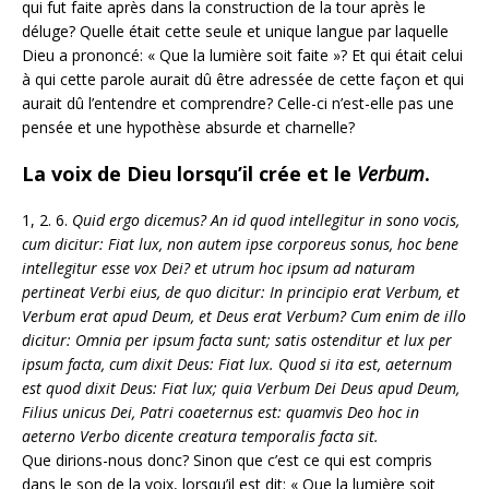
qui fut faite après dans la construction de la tour après le
déluge? Quelle était cette seule et unique langue par laquelle
Dieu a prononcé: « Que la lumière soit faite »? Et qui était celui
à qui cette parole aurait dû être adressée de cette façon et qui
aurait dû l’entendre et comprendre? Celle-ci n’est-elle pas une
pensée et une hypothèse absurde et charnelle?
La voix de Dieu lorsqu’il crée et le
Verbum
.
1, 2. 6.
Quid ergo dicemus? An id quod intellegitur in sono vocis,
cum dicitur: Fiat lux, non autem ipse corporeus sonus, hoc bene
intellegitur esse vox Dei? et utrum hoc ipsum ad naturam
pertineat Verbi eius, de quo dicitur: In principio erat Verbum, et
Verbum erat apud Deum, et Deus erat Verbum? Cum enim de illo
dicitur: Omnia per ipsum facta sunt; satis ostenditur et lux per
ipsum facta, cum dixit Deus: Fiat lux. Quod si ita est, aeternum
est quod dixit Deus: Fiat lux; quia Verbum Dei Deus apud Deum,
Filius unicus Dei, Patri coaeternus est: quamvis Deo hoc in
aeterno Verbo dicente creatura temporalis facta sit.
Que dirions-nous donc? Sinon que c’est ce qui est compris
dans le son de la voix, lorsqu’il est dit: « Que la lumière soit