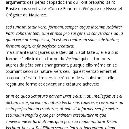
arguments des pères cappadociens qui l’ont préparé: saint
Basile dans son traité «Contre Eunome», Grégoire de Nysse et
Grégoire de Naziance.
sed tunc imitatur Verbi formam, semper atque incommutabiliter
Patri cohaerentem, cum et ipsa pro sui generis conversione ad id
quod vere ac semper est, id est ad creatorem suae substantiae,
formam capit, et fit perfecta creatura:
mais maintenant [après que Dieu dit: « soit faite », elle a pris
forme et] elle imite la forme du
Verbum
qui est toujours
auprès du père sans changement, puisque elle-même en se
tournant selon sa nature vers celui qui est véritablement et
toujours, c’est-à-dire vers le créateur de sa substance, elle
reçoit une forme et devient une créature achevée:
ut in eo quod Scriptura narrat: Dixit Deus: Fiat, intellegamus Dei
dictum incorporeum in natura Verbi eius coaeterni revocantis ad
se imperfectionem creaturae, ut non sit informis, sed formetur
secundum singula quae per ordinem exsequitur? In qua
conversione et formatione, quia pro suo modo imitatur Deum
Verbum, hoc est Dei Filium semper Patri cohaerentem, plena