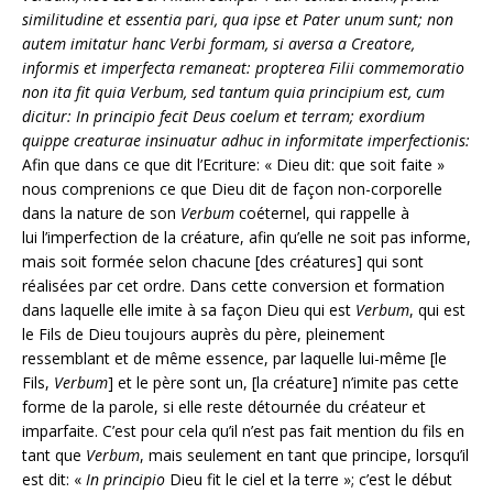
similitudine et essentia pari, qua ipse et Pater unum sunt; non
autem imitatur hanc Verbi formam, si aversa a Creatore,
informis et imperfecta remaneat: propterea Filii commemoratio
non ita fit quia Verbum, sed tantum quia principium est, cum
dicitur: In principio fecit Deus coelum et terram; exordium
quippe creaturae insinuatur adhuc in informitate imperfectionis:
Afin que dans ce que dit l’Ecriture: « Dieu dit: que soit faite »
nous comprenions ce que Dieu dit de façon non-corporelle
dans la nature de son
Verbum
coéternel, qui rappelle à
lui l’imperfection de la créature, afin qu’elle ne soit pas informe,
mais soit formée selon chacune [des créatures] qui sont
réalisées par cet ordre. Dans cette conversion et formation
dans laquelle elle imite à sa façon Dieu qui est
Verbum
, qui est
le Fils de Dieu toujours auprès du père, pleinement
ressemblant et de même essence, par laquelle lui-même [le
Fils,
Verbum
] et le père sont un, [la créature] n’imite pas cette
forme de la parole, si elle reste détournée du créateur et
imparfaite. C’est pour cela qu’il n’est pas fait mention du fils en
tant que
Verbum
, mais seulement en tant que principe, lorsqu’il
est dit: «
In principio
Dieu fit le ciel et la terre »; c’est le début