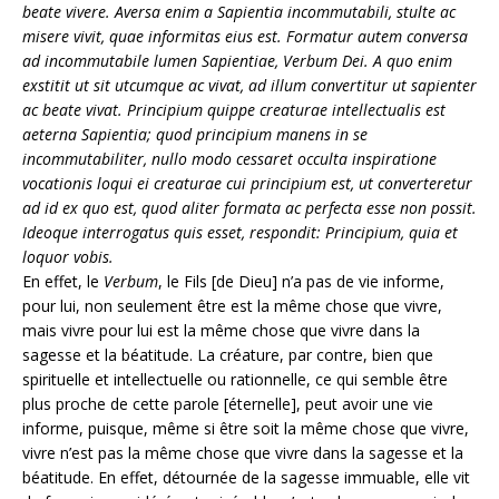
beate vivere. Aversa enim a Sapientia incommutabili, stulte ac
misere vivit, quae informitas eius est. Formatur autem conversa
ad incommutabile lumen Sapientiae, Verbum Dei. A quo enim
exstitit ut sit utcumque ac vivat, ad illum convertitur ut sapienter
ac beate vivat. Principium quippe creaturae intellectualis est
aeterna Sapientia; quod principium manens in se
incommutabiliter, nullo modo cessaret occulta inspiratione
vocationis loqui ei creaturae cui principium est, ut converteretur
ad id ex quo est, quod aliter formata ac perfecta esse non possit.
Ideoque interrogatus quis esset, respondit: Principium, quia et
loquor vobis.
En effet, le
Verbum
, le Fils [de Dieu] n’a pas de vie informe,
pour lui, non seulement être est la même chose que vivre,
mais vivre pour lui est la même chose que vivre dans la
sagesse et la béatitude. La créature, par contre, bien que
spirituelle et intellectuelle ou rationnelle, ce qui semble être
plus proche de cette parole [éternelle], peut avoir une vie
informe, puisque, même si être soit la même chose que vivre,
vivre n’est pas la même chose que vivre dans la sagesse et la
béatitude. En effet, détournée de la sagesse immuable, elle vit