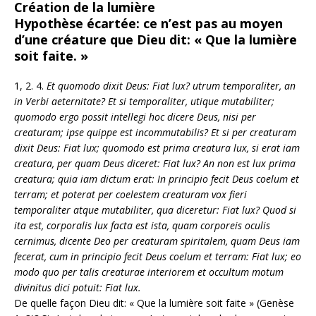
Création de la lumière
Hypothèse écartée: ce n’est pas au moyen
d’une créature que Dieu dit: « Que la lumière
soit faite. »
1, 2. 4.
Et quomodo dixit Deus: Fiat lux? utrum temporaliter, an
in Verbi aeternitate? Et si temporaliter, utique mutabiliter;
quomodo ergo possit intellegi hoc dicere Deus, nisi per
creaturam; ipse quippe est incommutabilis? Et si per creaturam
dixit Deus: Fiat lux; quomodo est prima creatura lux, si erat iam
creatura, per quam Deus diceret: Fiat lux? An non est lux prima
creatura; quia iam dictum erat: In principio fecit Deus coelum et
terram; et poterat per coelestem creaturam vox fieri
temporaliter atque mutabiliter, qua diceretur: Fiat lux? Quod si
ita est, corporalis lux facta est ista, quam corporeis oculis
cernimus, dicente Deo per creaturam spiritalem, quam Deus iam
fecerat, cum in principio fecit Deus coelum et terram: Fiat lux; eo
modo quo per talis creaturae interiorem et occultum motum
divinitus dici potuit: Fiat lux.
De quelle façon Dieu dit: « Que la lumière soit faite » (Genèse