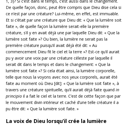
1, 3)? Si c’est dans le temps, c’est aussi dans le changement.
De quelle façon, donc, peut être compris que Dieu dise cela si
ce n’est par une créature? Lui-même, en effet, est immuable.
Et si c’était par une créature que Dieu dit: « Que la lumière soit
faite », de quelle façon la lumière serait-elle la première
créature, s’il y en avait déjà une par laquelle Dieu dit: « Que la
lumière soit faite »? Ou bien, la lumière ne serait pas la
première créature puisqu’il avait déjà été dit: « Au
commencement Dieu fit le ciel et la terre »? Est-ce qu’il aurait
pu y avoir une voix par une créature céleste par laquelle il
serait dit dans le temps et dans le changement: « Que la
lumière soit faite »? Si cela était ainsi, la lumière corporelle,
telle que nous la voyons avec nos yeux corporels, aurait été
faite au moment où Dieu [dit]: « Que la lumière soit faite », à
travers une créature spirituelle, qu’il aurait déjà faite quand
in
principio
il a fait le ciel et la terre. C’est de cette façon que par
le mouvement divin intérieur et caché d’une telle créature il a
pu être dit: « Que la lumière soit faite. »
La voix de Dieu lorsqu’il crée la lumière