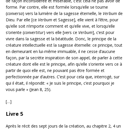
de façon inconsidérée et misérable, c’est cela ne pas avoir de
forme. Par contre, elle est formée lorsqu’elle se tourne
(
conversa
) vers la lumière de la sagesse éternelle, le
Verbum
de
Dieu. Par elle [ce
Verbum
et Sagesse], elle vient à l’être, pour
qu’elle soit n’importe comment et qu’elle vive, et lorsqu’elle
s’oriente (
convertitur
) vers elle [vers ce
Verbum
], c’est pour
vivre dans la sagesse et la béatitude. Donc, le principe de la
créature intellectuelle est la sagesse éternelle: ce principe, tout
en demeurant en lui-même immuable, il ne cesse d’aucune
façon, par la secrète inspiration de son appel, de parler à cette
créature dont elle est le principe, afin qu’elle s’oriente vers ce à
partir de quoi elle est, ne pouvant pas être formée et
perfectionnée par d’autres. C’est pour cela que, interrogé, sur
qui il était, il répondit: « Je suis le principe, c’est pourquoi je
vous parle » (Jean 8, 25).
[…]
Livre 5
Après le récit des sept jours de la création, au chapitre 2, 4 un