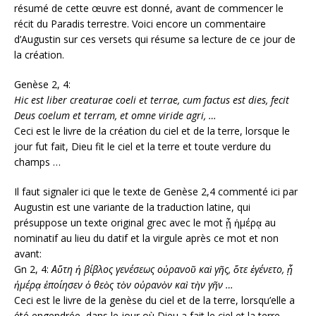
résumé de cette œuvre est donné, avant de commencer le
récit du Paradis terrestre. Voici encore un commentaire
d’Augustin sur ces versets qui résume sa lecture de ce jour de
la création.
Genèse 2, 4:
Hic est liber creaturae coeli et terrae, cum factus est dies, fecit
Deus coelum et terram, et omne viride agri, …
Ceci est le livre de la création du ciel et de la terre, lorsque le
jour fut fait, Dieu fit le ciel et la terre et toute verdure du
champs …
Il faut signaler ici que le texte de Genèse 2,4 commenté ici par
Augustin est une variante de la traduction latine, qui
présuppose un texte original grec avec le mot ᾗ ἡμέρᾳ au
nominatif au lieu du datif et la virgule après ce mot et non
avant:
Gn 2, 4:
Αὕτη ἡ βίβλος γενέσεως οὐρανοῦ καὶ γῆς, ὅτε ἐγένετο, ᾗ
ἡμέρᾳ ἐποίησεν ὁ θεὸς τὸν οὐρανὸν καὶ τὴν γῆν …
Ceci est le livre de la genèse du ciel et de la terre, lorsqu’elle a
été engendrée, dans le jour où Dieu a fait le ciel et la terre …