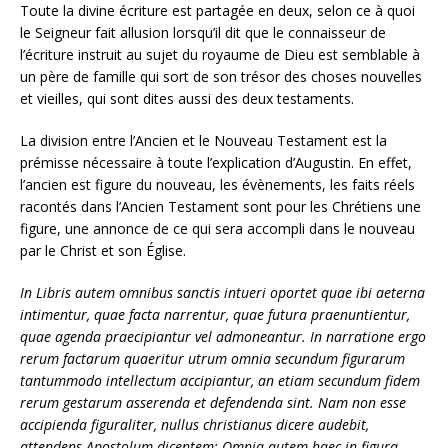
Toute la divine écriture est partagée en deux, selon ce à quoi
le Seigneur fait allusion lorsqu’il dit que le connaisseur de
l’écriture instruit au sujet du royaume de Dieu est semblable à
un père de famille qui sort de son trésor des choses nouvelles
et vieilles, qui sont dites aussi des deux testaments.
La division entre l’Ancien et le Nouveau Testament est la
prémisse nécessaire à toute l’explication d’Augustin. En effet,
l’ancien est figure du nouveau, les évènements, les faits réels
racontés dans l’Ancien Testament sont pour les Chrétiens une
figure, une annonce de ce qui sera accompli dans le nouveau
par le Christ et son Église.
In Libris autem omnibus sanctis intueri oportet quae ibi aeterna
intimentur, quae facta narrentur, quae futura praenuntientur,
quae agenda praecipiantur vel admoneantur. In narratione ergo
rerum factarum quaeritur utrum omnia secundum figurarum
tantummodo intellectum accipiantur, an etiam secundum fidem
rerum gestarum asserenda et defendenda sint. Nam non esse
accipienda figuraliter, nullus christianus dicere audebit,
attendens Apostolum dicentem: Omnia autem haec in figura