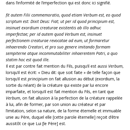
dans l’informité de l’imperfection qui est donc ici signifié.
fit autem Filii commemoratio, quod etiam Verbum est, eo quod
scriptum est: Dixit Deus: Fiat; ut per id quod principium est,
insinuet exordium creaturae existentis ab illo adhuc
imperfectae; per id autem quod Verbum est, insinuet
perfectionem creaturae revocatae ad eum, ut formaretur
inhaerendo Creatori, et pro suo genere imitando formam
sempiterne atque incommutabiliter inhaerentem Patri, a quo
statim hoc est quod ille.
Il est par contre fait mention du Fils, puisqu’il est aussi
Verbum
,
lorsqu’il est écrit: « Dieu dit: que soit faite » de telle façon que
lorsqu’il est
principium
on fait allusion au début (exordium, la
sortie du néant) de la créature qui existe par lui encore
imparfaite, et lorsqu’il est fait mention du Fils, en tant que
Verbum
, on fait allusion à la perfection de la créature rappelée
à lui, afin de former, par son union au créateur et par
l’imitation, selon sa nature, de la forme éternelle et immuable
unie au Père, duquel elle [cette parole éternelle] reçoit d’être
aussitôt ce que Lui [le Père] est.