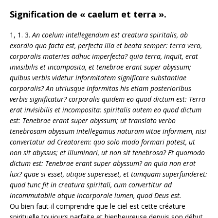
Signification de « caelum et terra ».
1, 1. 3.
An coelum intellegendum est creatura spiritalis, ab
exordio quo facta est, perfecta illa et beata semper: terra vero,
corporalis materies adhuc imperfecta? quia terra, inquit, erat
invisibilis et incomposita, et tenebrae erant super abyssum;
quibus verbis videtur informitatem significare substantiae
corporalis? An utriusque informitas his etiam posterioribus
verbis significatur? corporalis quidem eo quod dictum est: Terra
erat invisibilis et incomposita: spiritalis autem eo quod dictum
est: Tenebrae erant super abyssum; ut translato verbo
tenebrosam abyssum intellegamus naturam vitae informem, nisi
convertatur ad Creatorem: quo solo modo formari potest, ut
non sit abyssus; et illuminari, ut non sit tenebrosa? Et quomodo
dictum est: Tenebrae erant super abyssum? an quia non erat
lux? quae si esset, utique superesset, et tamquam superfunderet:
quod tunc fit in creatura spiritali, cum convertitur ad
incommutabile atque incorporale lumen, quod Deus est.
Ou bien faut-il comprendre que le ciel est cette créature
spirituelle toujours parfaite et bienheureuse depuis son début,