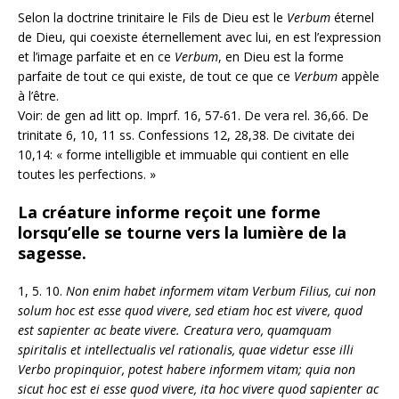
Selon la doctrine trinitaire le Fils de Dieu est le
Verbum
éternel
de Dieu, qui coexiste éternellement avec lui, en est l’expression
et l’image parfaite et en ce
Verbum
, en Dieu est la forme
parfaite de tout ce qui existe, de tout ce que ce
Verbum
appèle
à l’être.
Voir: de gen ad litt op. Imprf. 16, 57-61. De vera rel. 36,66. De
trinitate 6, 10, 11 ss. Confessions 12, 28,38. De civitate dei
10,14: « forme intelligible et immuable qui contient en elle
toutes les perfections. »
La créature informe reçoit une forme
lorsqu’elle se tourne vers la lumière de la
sagesse.
1, 5. 10.
Non enim habet informem vitam Verbum Filius, cui non
solum hoc est esse quod vivere, sed etiam hoc est vivere, quod
est sapienter ac beate vivere. Creatura vero, quamquam
spiritalis et intellectualis vel rationalis, quae videtur esse illi
Verbo propinquior, potest habere informem vitam; quia non
sicut hoc est ei esse quod vivere, ita hoc vivere quod sapienter ac