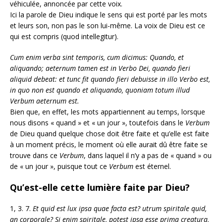
véhiculée, annoncée par cette voix.
Ici la parole de Dieu indique le sens qui est porté par les mots
et leurs son, non pas le son lui-même. La voix de Dieu est ce
qui est compris (quod intellegitur).
Cum enim verba sint temporis, cum dicimus: Quando, et
aliquando; aeternum tamen est in Verbo Dei, quando fieri
aliquid debeat: et tunc fit quando fieri debuisse in illo Verbo est,
in quo non est quando et aliquando, quoniam totum illud
Verbum aeternum est.
Bien que, en effet, les mots appartiennent au temps, lorsque
nous disons « quand » et « un jour », toutefois dans le
Verbum
de Dieu quand quelque chose doit être faite et qu’elle est faite
à un moment précis, le moment où elle aurait dû être faite se
trouve dans ce
Verbum
, dans laquel il n’y a pas de « quand » ou
de « un jour », puisque tout ce
Verbum
est éternel.
Qu’est-elle cette lumière faite par Dieu?
1, 3. 7.
Et quid est lux ipsa quae facta est? utrum spiritale quid,
an corporale? Si enim spiritale, potest ipsa esse prima creatura,