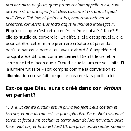
iam hoc dicto perfecta, quae primo coelum appellata est, cum
dictum est: In principio fecit Deus coelum et terram: ut quod
dixit Deus: Fiat lux; et facta est lux, eam revocante ad se
Creatore, conversio eius facta atque illuminata intellegatur.
Et qu’est-ce que c’est cette lumière même qui a été faite? Est-
elle spirituelle ou corporelle? En effet, si elle est spirituelle, elle
pourrait être cette même première créature déjà rendue
parfaite par cette parole, qui avait d’abord été appelée ciel,
lorsqu’il a été dit: « au commencement Dieu fit le ciel et la
terre » de telle façon que « Dieu dit: que la lumière soit faite. Et
la lumière fut faite » soit compris comme la conversion et
l’illumination qui se fait lorsque le créateur la rappelle à lui.
Est-ce que Dieu aurait créé dans son
Verbum
en parlant?
1, 3. 8.
Et cur ita dictum est: In principio fecit Deus coelum et
terram; et non dictum est: In principio dixit Deus: Fiat coelum et
terra; et facta sunt coelum et terra: sicut de luce narratur: Dixit
Deus: Fiat lux; et facta est lux? Utrum prius universaliter nomine