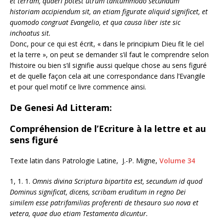
et terram, quaeri potest utrum tantummodo secundum
historiam accipiendum sit, an etiam figurate aliquid significet, et
quomodo congruat Evangelio, et qua causa liber iste sic
inchoatus sit.
Donc, pour ce qui est écrit, « dans le principium Dieu fit le ciel
et la terre », on peut se demander s’il faut le comprendre selon
l’histoire ou bien s’il signifie aussi quelque chose au sens figuré
et de quelle façon cela ait une correspondance dans l’Evangile
et pour quel motif ce livre commence ainsi.
De Genesi Ad Litteram:
Compréhension de l’Ecriture à la lettre et au
sens figuré
Texte latin dans Patrologie Latine, J.-P. Migne,
Volume 34
1, 1. 1.
Omnis divina Scriptura bipartita est, secundum id quod
Dominus significat, dicens, scribam eruditum in regno Dei
similem esse patrifamilias proferenti de thesauro suo nova et
vetera, quae duo etiam Testamenta dicuntur.