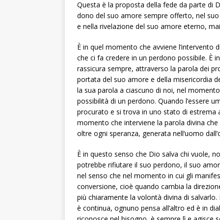
Questa è la proposta della fede da parte di Di
dono del suo amore sempre offerto, nel suo 
e nella rivelazione del suo amore eterno, mai 
È in quel momento che avviene l’intervento di
che ci fa credere in un perdono possibile. È 
rassicura sempre, attraverso la parola dei pro
portata del suo amore e della misericordia del P
la sua parola a ciascuno di noi, nel momento 
possibilità di un perdono. Quando l’essere uma
procurato e si trova in uno stato di estrema af
momento che interviene la parola divina che 
oltre ogni speranza, generata nell’uomo dall’
È in questo senso che Dio salva chi vuole, no
potrebbe rifiutare il suo perdono, il suo amo
nel senso che nel momento in cui gli manifes
conversione, cioè quando cambia la direzion
più chiaramente la volontà divina di salvarlo. 
è continua, ognuno pensa all’altro ed è in dia
riconosce nel bisogno, è sempre lì e agisce s