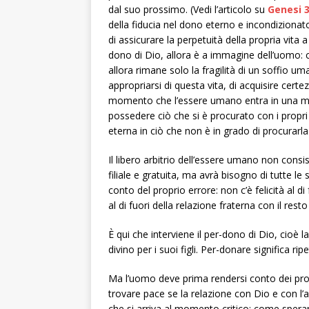
dal suo prossimo. (Vedi l’articolo su
Genesi 3
della fiducia nel dono eterno e incondizionato
di assicurare la perpetuità della propria vita 
dono di Dio, allora è a immagine dell’uomo: cor
allora rimane solo la fragilità di un soffio u
appropriarsi di questa vita, di acquisire certe
momento che l’essere umano entra in una menta
possedere ciò che si è procurato con i propri m
eterna in ciò che non è in grado di procurarla
Il libero arbitrio dell’essere umano non consis
filiale e gratuita, ma avrà bisogno di tutte le
conto del proprio errore: non c’è felicità al di
al di fuori della relazione fraterna con il resto
È qui che interviene il per-dono di Dio, cioè l
divino per i suoi figli. Per-donare significa ri
Ma l’uomo deve prima rendersi conto dei propr
trovare pace se la relazione con Dio e con l’a
che si arriva al momento critico: come spera