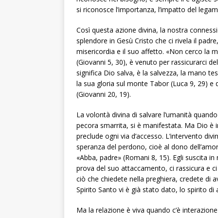
si riconosce l’importanza, l’impatto del legam
Così questa azione divina, la nostra connessio
splendore in Gesù Cristo che ci rivela il padre
misericordia e il suo affetto. «Non cerco la 
(Giovanni 5, 30), è venuto per rassicurarci de
significa Dio salva, è la salvezza, la mano 
la sua gloria sul monte Tabor (Luca 9, 29) e d
(Giovanni 20, 19).
La volontà divina di salvare l’umanità quando 
pecora smarrita, si è manifestata. Ma Dio è i
preclude ogni via d’accesso. L’intervento divi
speranza del perdono, cioè al dono dell’amore p
«Abba, padre» (Romani 8, 15). Egli suscita in no
prova del suo attaccamento, ci rassicura e 
ciò che chiedete nella preghiera, credete di a
Spirito Santo vi è già stato dato, lo spirito di
Ma la relazione è viva quando c’è interazion