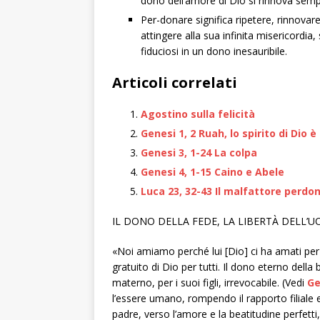
dono dell’amore di Dio si rinnova sempr
Per-donare significa ripetere, rinnovar
attingere alla sua infinita misericordia,
fiduciosi in un dono inesauribile.
Articoli correlati
Agostino sulla felicità
Genesi 1, 2 Ruah, lo spirito di Dio 
Genesi 3, 1-24 La colpa
Genesi 4, 1-15 Caino e Abele
Luca 23, 32-43 Il malfattore perdo
IL DONO DELLA FEDE, LA LIBERTÀ DELL’
«Noi amiamo perché lui [Dio] ci ha amati pe
gratuito di Dio per tutti. Il dono eterno dell
materno, per i suoi figli, irrevocabile. (Vedi
Ge
l’essere umano, rompendo il rapporto filiale 
padre, verso l’amore e la beatitudine perfett