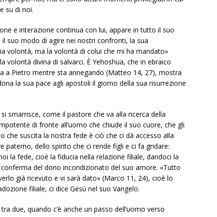
e su di noi.
ne e interazione continua con lui, appare in tutto il suo
, il suo modo di agire nei nostri confronti, la sua
mia volontà, ma la volontà di colui che mi ha mandato»
lla volontà divina di salvarci. È Yehoshua, che in ebraico
tesa a Pietro mentre sta annegando (Matteo 14, 27), mostra
ona la sua pace agli apostoli il giorno della sua risurrezione
si smarrisce, come il pastore che va alla ricerca della
mpotente di fronte all’uomo che chiude il suo cuore, che gli
no che suscita la nostra fede è ciò che ci dà accesso alla
aterno, dello spirito che ci rende figli e ci fa gridare:
i la fede, cioè la fiducia nella relazione filiale, dandoci la
ci conferma del dono incondizionato del suo amore. «Tutto
verlo già ricevuto e vi sarà dato» (Marco 11, 24), cioè lo
 adozione filiale, ci dice Gesù nel suo Vangelo.
e tra due, quando c’è anche un passo dell’uomo verso