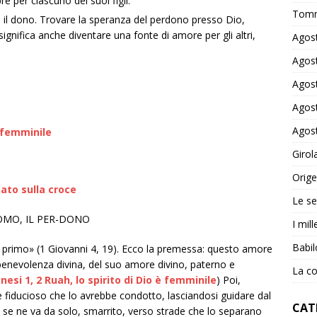
e per ciascuno dei suoi figli.
Tomm
e il dono. Trovare la speranza del perdono presso Dio,
 significa anche diventare una fonte di amore per gli altri,
Agost
Agost
Agost
Agost
Agost
è femminile
Girol
Orige
nato sulla croce
Le se
UOMO, IL PER-DONO
I mil
Babil
r primo» (1 Giovanni 4, 19). Ecco la premessa: questo amore
a benevolenza divina, del suo amore divino, paterno e
La co
nesi 1, 2 Ruah, lo spirito di Dio è femminile
) Poi,
e fiducioso che lo avrebbe condotto, lasciandosi guidare dal
CAT
i, se ne va da solo, smarrito, verso strade che lo separano