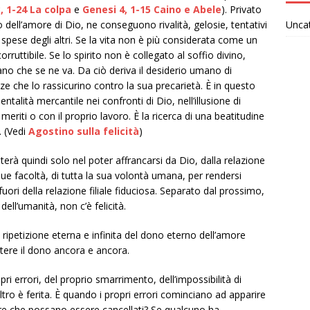
, 1-24 La colpa
e
Genesi 4, 1-15 Caino e Abele
). Privato
Unca
 dell’amore di Dio, ne conseguono rivalità, gelosie, tentativi
a spese degli altri. Se la vita non è più considerata come un
ruttibile. Se lo spirito non è collegato al soffio divino,
mano che se ne va. Da ciò deriva il desiderio umano di
zze che lo rassicurino contro la sua precarietà. È in questo
lità mercantile nei confronti di Dio, nell’illusione di
eriti o con il proprio lavoro. È la ricerca di una beatitudine
. (Vedi
Agostino sulla felicità
)
terà quindi solo nel poter affrancarsi da Dio, dalla relazione
 sue facoltà, di tutta la sua volontà umana, per rendersi
 fuori della relazione filiale fiduciosa. Separato dal prossimo,
 dell’umanità, non c’è felicità.
a ripetizione eterna e infinita del dono eterno dell’amore
petere il dono ancora e ancora.
i errori, del proprio smarrimento, dell’impossibilità di
ltro è ferita. È quando i propri errori cominciano ad apparire
re che possano essere cancellati? Se qualcuno ha