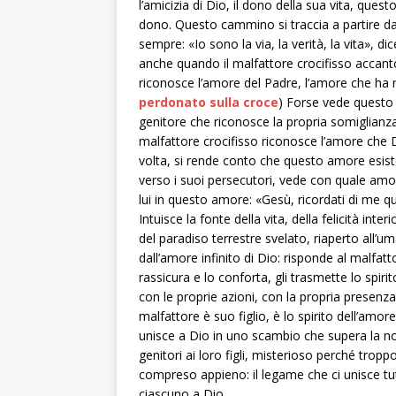
l’amicizia di Dio, il dono della sua vita, questo
dono. Questo cammino si traccia a partire da
sempre: «Io sono la via, la verità, la vita»,
anche quando il malfattore crocifisso accanto 
riconosce l’amore del Padre, l’amore che ha m
perdonato sulla croce
) Forse vede questo 
genitore che riconosce la propria somiglianza, i
malfattore crocifisso riconosce l’amore che Di
volta, si rende conto che questo amore esist
verso i suoi persecutori, vede con quale amo
lui in questo amore: «Gesù, ricordati di me q
Intuisce la fonte della vita, della felicità inte
del paradiso terrestre svelato, riaperto all’u
dall’amore infinito di Dio: risponde al malfatto
rassicura e lo conforta, gli trasmette lo spiri
con le proprie azioni, con la propria presenza
malfattore è suo figlio, è lo spirito dell’amor
unisce a Dio in uno scambio che supera la no
genitori ai loro figli, misterioso perché tr
compreso appieno: il legame che ci unisce tutti 
ciascuno a Dio.