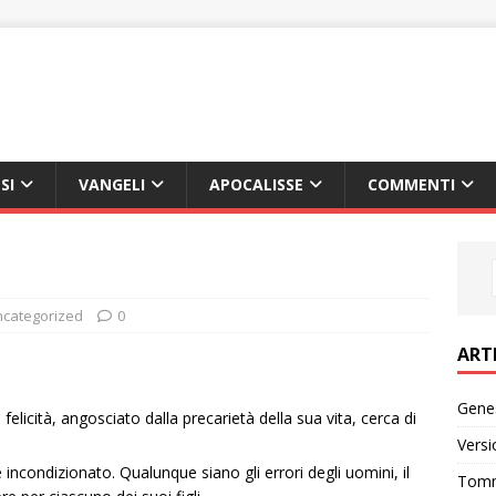
SI
VANGELI
APOCALISSE
COMMENTI
categorized
0
ART
Genes
elicità, angosciato dalla precarietà della sua vita, cerca di
Versi
incondizionato. Qualunque siano gli errori degli uomini, il
Tomm