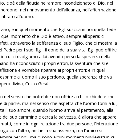
o, cioè della fiducia nell’amore incondizionato di Dio, nel
perdono, nel rinnovamento dell’alleanza, nell’affermazione
ritirato all’uomo.
vino, è in quel momento che Egli suscita in noi quella fede
in quel momento che Dio è attivo, sempre all’opera: ci
feti, attraverso la sofferenza di suo Figlio, che ci mostra la
adre per i suoi figli, il dono della sua vita. Egli può offrire
in cui ci rivolgiamo a lui avendo perso la speranza nella
no ha riconosciuto i propri errori, la sventura che si è
flizione e vorrebbe riparare ai propri errori: è in quel
esprime all’uomo il suo perdono, quella speranza che va
opera divina, Cristo Gesù.
n nel senso che potrebbe non offrire a chi lo chiede e che
re di padre, ma nel senso che aspetta che l’uomo torni a lui,
ta il suo amore, quando l’uomo arriva al pentimento, alla
e del suo cammino e cerca la salvezza, è allora che appare
Infatti, come in ogni relazione tra due persone, l’interazione
logo con l’altro, anche in sua assenza, ma l’amico si
empre per noi, ma ci sono alcuni momenti privilegiati in cui