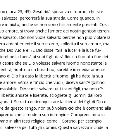
iso» (Luca 23, 43). Gesù ridà speranza e l’uomo, che si è
di salvezza, percorrerà la sua strada. Come quando, in
re in aiuto, anche se non sono fisicamente presenti. Così,
uo amore, si trova anche l’amore dei nostri genitori terreni,
re salvato, Dio non vuole salvarlo perché non può violare la
idera ardentemente il suo ritorno, sollecita il suo amore, ma
 Dio vuole è: «E Dio disse: “Sia la luce” e la luce fu»
rebbe la libertà ai suoi figli, darà fiducia fino alla fine dei
gna capire che se Dio volesse salvare l’uomo nonostante la
identità, ridotto a un burattino, sarebbe immediatamente
ano di Dio ha dato la libertà all’uomo, gli ha dato la sua
tà e amore. «Ama e fa’ ciò che vuoi», diceva sant’Agostino.
violabile. Dio vuole salvare tutti i suoi figli, ma non c’è
libertà: andate e liberate, sciogliete gli uomini dai loro
onati. Si tratta di riconquistare la libertà dei figli di Dio e
re da questo rango, non può volere ciò che è contrario alla
 supremo che ci rende a sua immagine. Comprendiamo in
no in altri testi religiosi come il Corano, per esempio.
di salvezza per tutti gli uomini. Questa salvezza include la