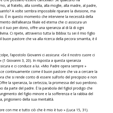
, al fratello, alla sorella, alla moglie, alla madre, al padre,
rirlo? A volte sembra impossibile riparare la divisione, ma
Dio. È in questo momento che interviene la necessità della
mento dell’alleanza filiale ed eterna che ci assicura un
 il suo per-dono, offre una speranza al di là di ogni
ivina. Ci ripete, attraverso tutta la Bibbia: tu sei il mio figlio
il buon pastore che va alla ricerca della pecora smarrita, è il
lpe, l’apostolo Giovanni ci assicura: «Se il nostro cuore ci
 (1 Giovanni 3, 20). In risposta a questa speranza
rassicura e ci conduce a lui. «Mio Padre opera sempre »
gisce continuamente come il buon pastore che va a cercare la
a che si rende conto di essere sull’orlo del precipizio e non
ffre la speranza, la certezza, la promessa del suo perdono.
o da parte del padre. È la parabola del figliol prodigo che
ungimento del figlio minore e la sofferenza e la rabbia del
, prigioniero della sua mentalità.
empre con me e tutto ciò che è mio è tuo » (Luca 15, 31).