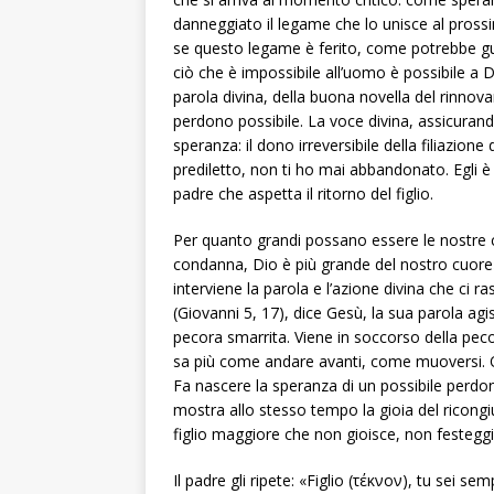
danneggiato il legame che lo unisce al prossimo
se questo legame è ferito, come potrebbe gua
ciò che è impossibile all’uomo è possibile a 
parola divina, della buona novella del rinnova
perdono possibile. La voce divina, assicurando
speranza: il dono irreversibile della filiazione d
prediletto, non ti ho mai abbandonato. Egli è 
padre che aspetta il ritorno del figlio.
Per quanto grandi possano essere le nostre co
condanna, Dio è più grande del nostro cuore»
interviene la parola e l’azione divina che ci 
(Giovanni 5, 17), dice Gesù, la sua parola a
pecora smarrita. Viene in soccorso della pecor
sa più come andare avanti, come muoversi. O
Fa nascere la speranza di un possibile perdon
mostra allo stesso tempo la gioia del ricongi
figlio maggiore che non gioisce, non festeggia
Il padre gli ripete: «Figlio (τέκνον), tu sei s