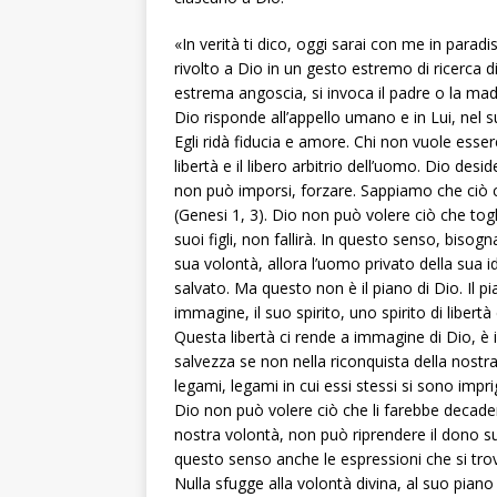
«In verità ti dico, oggi sarai con me in parad
rivolto a Dio in un gesto estremo di ricerca 
estrema angoscia, si invoca il padre o la mad
Dio risponde all’appello umano e in Lui, nel s
Egli ridà fiducia e amore. Chi non vuole esse
libertà e il libero arbitrio dell’uomo. Dio des
non può imporsi, forzare. Sappiamo che ciò che
(Genesi 1, 3). Dio non può volere ciò che toglie
suoi figli, non fallirà. In questo senso, biso
sua volontà, allora l’uomo privato della sua 
salvato. Ma questo non è il piano di Dio. Il pi
immagine, il suo spirito, uno spirito di liber
Questa libertà ci rende a immagine di Dio, è in
salvezza se non nella riconquista della nostra 
legami, legami in cui essi stessi si sono imprigi
Dio non può volere ciò che li farebbe decade
nostra volontà, non può riprendere il dono
questo senso anche le espressioni che si trova
Nulla sfugge alla volontà divina, al suo piano 