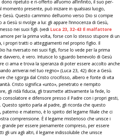
 dono ripetuto e ri-offerto all’uomo all’infinito, il suo per-
l momento presente, può iniziare in qualsiasi luogo,
 dice Gesù. Questo cammino dell’uomo verso Dio si compie
a Gesù si rivolge a lui: gli appare l’innocenza di Gesù,
esso nei suoi figli. (vedi
Luca 23, 32-43 Il malfattore
amore per la prima volta, forse con lo stesso stupore di un
 propri tratti o atteggiamenti nel proprio figlio. Il
o ha riversato nei suoi figli, forse lo vede per la prima
e davvero, è vero. Intuisce lo sguardo benevolo di Gesù
re ci ama e trova la speranza di poter essere accolto anche
uando arriverai nel tuo regno» (Luca 23, 42) dice a Gesù.
riore che sgorga dal Cristo crocifisso, albero e fonte di vita
manità. Cristo significa «unto», penetrato e riempito
re, gli ridà fiducia, gli trasmette attivamente la fede, lo
to consolatore e difensore presso il Padre con i propri gesti,
. Questo spirito parla al padre, gli ricorda che questo
e, paterno e materno, è lo spirito del legame filiale che ci
stra comprensione. È il legame misterioso che unisce i
oppo grande per essere pienamente compreso, per essere
gli uni agli altri, il legame indissolubile che unisce