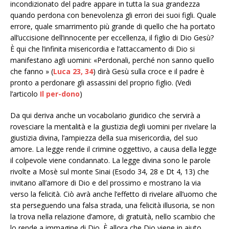
incondizionato del padre appare in tutta la sua grandezza
quando perdona con benevolenza gli errori dei suoi figli. Quale
errore, quale smarrimento più grande di quello che ha portato
all’uccisione dell’innocente per eccellenza, il figlio di Dio Gesù?
È qui che l’infinita misericordia e l’attaccamento di Dio si
manifestano agli uomini: «Perdonali, perché non sanno quello
che fanno » (
Luca 23, 34
) dirà Gesù sulla croce e il padre è
pronto a perdonare gli assassini del proprio figlio. (Vedi
l’articolo
Il per-dono
)
Da qui deriva anche un vocabolario giuridico che servirà a
rovesciare la mentalità e la giustizia degli uomini per rivelare la
giustizia divina, l’ampiezza della sua misericordia, del suo
amore. La legge rende il crimine oggettivo, a causa della legge
il colpevole viene condannato. La legge divina sono le parole
rivolte a Mosè sul monte Sinai (Esodo 34, 28 e Dt 4, 13) che
invitano all’amore di Dio e del prossimo e mostrano la via
verso la felicità. Ciò avrà anche l’effetto di rivelare all’uomo che
sta perseguendo una falsa strada, una felicità illusoria, se non
la trova nella relazione d’amore, di gratuità, nello scambio che
lo rende a immagine di Dio. È allora che Dio viene in aiuto