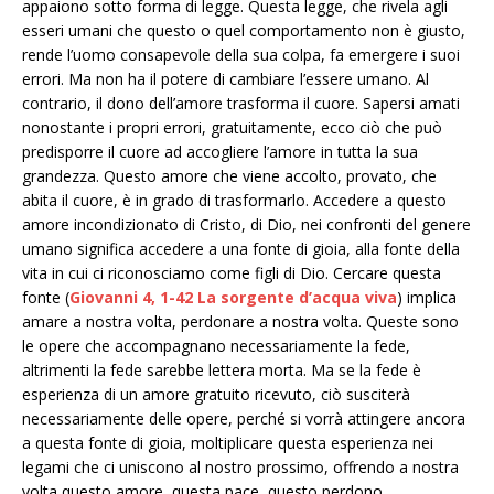
appaiono sotto forma di legge. Questa legge, che rivela agli
esseri umani che questo o quel comportamento non è giusto,
rende l’uomo consapevole della sua colpa, fa emergere i suoi
errori. Ma non ha il potere di cambiare l’essere umano. Al
contrario, il dono dell’amore trasforma il cuore. Sapersi amati
nonostante i propri errori, gratuitamente, ecco ciò che può
predisporre il cuore ad accogliere l’amore in tutta la sua
grandezza. Questo amore che viene accolto, provato, che
abita il cuore, è in grado di trasformarlo. Accedere a questo
amore incondizionato di Cristo, di Dio, nei confronti del genere
umano significa accedere a una fonte di gioia, alla fonte della
vita in cui ci riconosciamo come figli di Dio. Cercare questa
fonte (
Giovanni 4, 1-42 La sorgente d’acqua viva
) implica
amare a nostra volta, perdonare a nostra volta. Queste sono
le opere che accompagnano necessariamente la fede,
altrimenti la fede sarebbe lettera morta. Ma se la fede è
esperienza di un amore gratuito ricevuto, ciò susciterà
necessariamente delle opere, perché si vorrà attingere ancora
a questa fonte di gioia, moltiplicare questa esperienza nei
legami che ci uniscono al nostro prossimo, offrendo a nostra
volta questo amore, questa pace, questo perdono.