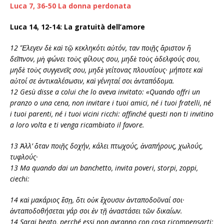
Luca 7, 36-50 La donna perdonata
Luca 14, 12-14: La gratuità dell’amore
12 Ἔλεγεν δὲ καὶ τῷ κεκληκότι αὐτόν, Ὅταν ποιῇς ἄριστον ἢ
δεῖπνον, μὴ φώνει τοὺς φίλους σου, μηδὲ τοὺς ἀδελφούς σου,
μηδὲ τοὺς συγγενεῖς σου, μηδὲ γείτονας πλουσίους· μήποτε καὶ
αὐτοί σε ἀντικαλέσωσιν, καὶ γένηταί σοι ἀνταπόδομα.
12 Gesù disse a colui che lo aveva invitato: «Quando offri un
pranzo o una cena, non invitare i tuoi amici, né i tuoi fratelli, né
i tuoi parenti, né i tuoi vicini ricchi: affinché questi non ti invitino
a loro volta e ti venga ricambiato il favore.
13 Ἀλλ’ ὅταν ποιῇς δοχήν, κάλει πτωχούς, ἀναπήρους, χωλούς,
τυφλούς·
13 Ma quando dai un banchetto, invita poveri, storpi, zoppi,
ciechi:
14 καὶ μακάριος ἔσῃ, ὅτι οὐκ ἔχουσιν ἀνταποδοῦναί σοι·
ἀνταποδοθήσεται γάρ σοι ἐν τῇ ἀναστάσει τῶν δικαίων.
14 Sarai beato, perché essi non avranno con cosa ricompensarti;