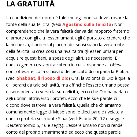
LA GRATUITÀ
La condizione dell’uomo è tale che egli non sa dove trovare la
fonte della sua felicità. (Vedi
Agostino sulla felicità
) Non
comprendendo che la vera felicità deriva dal rapporto fraterno
di amore con gli altri esseri umani, egli è portato a credere che
la ricchezza, il potere, il piacere dei sensi siano la vera fonte
della felicità. Si crea così una rivalità tra gli esseri umani per
acquisire questi beni, a spese degli altri, se necessario. E
questo genera reazioni a catena in cui si risponde all’offesa
con l’offesa: ecco la schiavitù del peccato di cui parla la Bibbia.
(Vedi
Shabbat, il riposo di Dio
) Ora, la volontà di Dio è quella
di liberarci da tale schiavitù, ma affinché l’essere umano possa
essere orientato verso la sua felicità, ecco che Dio ha parlato
agli uomini attraverso i profeti, ecco che le sue parole ci
dicono dove si trova la vera felicità. Quella che chiamiamo
comunemente legge di Mosè sono le dieci parole rivelate a
questo profeta sul monte Sinai (vedi Esodo 20, 12 e segg. e
Deuteronomio 5, 16 e segg.). L’essere umano non si rende
conto del proprio smarrimento ed ecco che queste parole