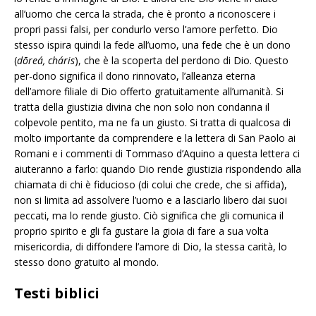
all’uomo che cerca la strada, che è pronto a riconoscere i
propri passi falsi, per condurlo verso l’amore perfetto. Dio
stesso ispira quindi la fede all’uomo, una fede che è un dono
(
dōreá, cháris
), che è la scoperta del perdono di Dio. Questo
per-dono significa il dono rinnovato, l’alleanza eterna
dell’amore filiale di Dio offerto gratuitamente all’umanità. Si
tratta della giustizia divina che non solo non condanna il
colpevole pentito, ma ne fa un giusto. Si tratta di qualcosa di
molto importante da comprendere e la lettera di San Paolo ai
Romani e i commenti di Tommaso d’Aquino a questa lettera ci
aiuteranno a farlo: quando Dio rende giustizia rispondendo alla
chiamata di chi è fiducioso (di colui che crede, che si affida),
non si limita ad assolvere l’uomo e a lasciarlo libero dai suoi
peccati, ma lo rende giusto. Ciò significa che gli comunica il
proprio spirito e gli fa gustare la gioia di fare a sua volta
misericordia, di diffondere l’amore di Dio, la stessa carità, lo
stesso dono gratuito al mondo.
Testi biblici