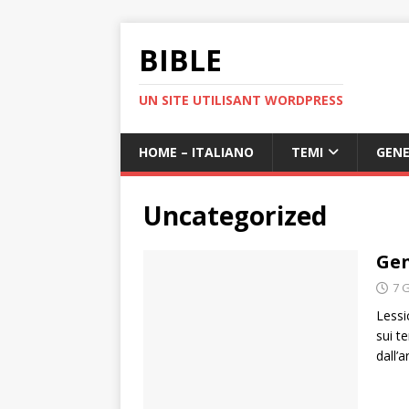
BIBLE
UN SITE UTILISANT WORDPRESS
HOME – ITALIANO
TEMI
GENE
Uncategorized
Gen
7 
Lessi
sui t
dall’