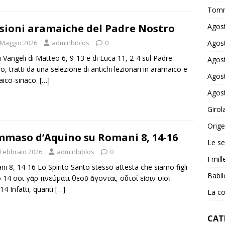
Tomm
Agost
sioni aramaiche del Padre Nostro
Agost
 Maggio 2026
adminbiblos
0
i Vangeli di Matteo 6, 9-13 e di Luca 11, 2-4 sul Padre
Agost
o, tratti da una selezione di antichi lezionari in aramaico e
Agost
ico-siriaco.
[…]
Agost
Girol
Orige
maso d’Aquino su Romani 8, 14-16
Le se
 Febbraio 2026
adminbiblos
0
I mil
i 8, 14-16 Lo Spirito Santo stesso attesta che siamo figli
Babil
o 14 Ὅσοι γὰρ πνεύματι θεοῦ ἄγονται, οὗτοί εἰσιν υἱοὶ
14 Infatti, quanti
[…]
La co
CAT