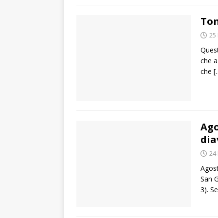
Tom
25
Quest
che a
che
[
Ago
dia
24
Agost
San G
3). S