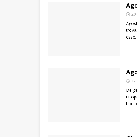
Ago
20
Agost
trova
esse
Ago
12
De ge
ut op
hoc 