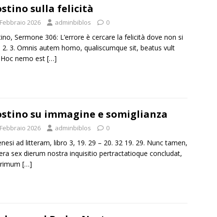
stino sulla felicità
 Febbraio 2026
adminbiblos
0
ino, Sermone 306: L’errore è cercare la felicità dove non si
. 2. 3. Omnis autem homo, qualiscumque sit, beatus vult
. Hoc nemo est
[…]
stino su immagine e somiglianza
 Febbraio 2026
adminbiblos
0
nesi ad litteram, libro 3, 19. 29 – 20. 32 19. 29. Nunc tamen,
era sex dierum nostra inquisitio pertractatioque concludat,
primum
[…]