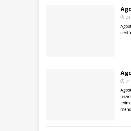
Ago
24
Agosti
verit
Ago
21
Agost
unzio
enim 
mens