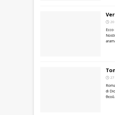
Ver
20
Ecco 
Nostr
arama
Tom
27
Roman
di Di
θεοῦ.