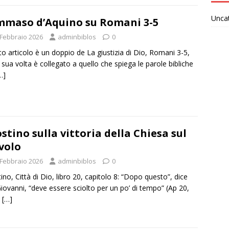
Unca
maso d’Aquino su Romani 3-5
 Febbraio 2026
adminbiblos
0
o articolo è un doppio de La giustizia di Dio, Romani 3-5,
 sua volta è collegato a quello che spiega le parole bibliche
…]
stino sulla vittoria della Chiesa sul
volo
 Febbraio 2026
adminbiblos
0
ino, Città di Dio, libro 20, capitolo 8: “Dopo questo”, dice
iovanni, “deve essere sciolto per un po’ di tempo” (Ap 20,
e
[…]