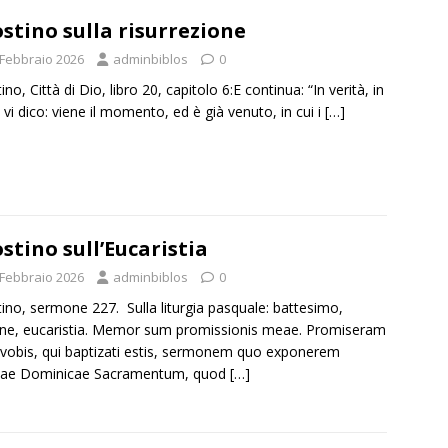
stino sulla risurrezione
 Febbraio 2026
adminbiblos
0
no, Città di Dio, libro 20, capitolo 6:E continua: “In verità, in
à vi dico: viene il momento, ed è già venuto, in cui i
[…]
stino sull’Eucaristia
 Febbraio 2026
adminbiblos
0
ino, sermone 227. Sulla liturgia pasquale: battesimo,
ne, eucaristia. Memor sum promissionis meae. Promiseram
vobis, qui baptizati estis, sermonem quo exponerem
ae Dominicae Sacramentum, quod
[…]