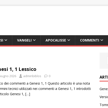
SI
VANGELI
APOCALISSE
COMMENTI
esi 1, 1 Lessico
Giugno 2026
adminbiblos
0
ART
co dei commenti a Genesi 1, 1 Questo articolo è una nota
ermini tecnici utilizzati nei commenti a Genesi 1, 1 introdotti
Genes
articolo Genesi 1,
[…]
Versi
Tomm